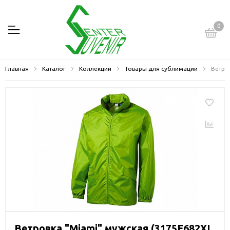
0
Главная
Каталог
Коллекции
Товары для сублимации
Ветро
Ветровка "Miami" мужская (3175F682XL,