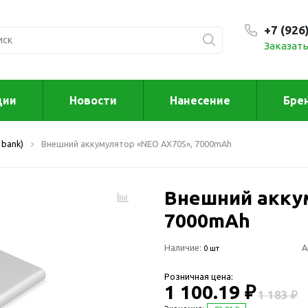
+7 (926
Заказать
С 9:00
ции
Новости
Нанесение
Бре
ксессуары
Для дома отд
 bank)
Внешний аккумулятор «NEO AX70S», 7000mAh
спорта
втомобильные
ксессуары
Для дома
Автомобильные наборы
Внешний акку
Декор
Для кузова
Другое
7000mAh
Для салона
Инструменты 
Наличие:
мультитулы
А
0 шт
Многофункциональные
инструменты
Искусство
Розничная цена:
Фонари
1 100.19 ₽
Для отдыха
1 183 ₽
енские аксессуары