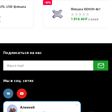
-40%
каны
ofit, USB-флешка
Флешка XENON 4в1
1 814.40 ₽
и термосы
3 024 ₽
₽
Подписаться на нас
Мы в соц. сетях
Алексей