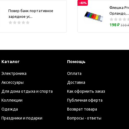
-40%
ужские аксессуары
Кружки и ста
Флешка Pr
Повер банк портативное
Барсетки и несессеры
Орландо,...
Посуда
зарядное ус...
Мужские наборы
Термокружки 
198 ₽
330 
Наборы с визитницей
Одежда
Органайзеры
Портмоне
Каталог
Помощь
Хьюмидоры
Часы наручные мужские
Электроника
Оплата
Шкатулки для часов
Аксессуары
Доставка
фисные аксессуары
Для дома отдыха и спорта
Как оформить заказ
Блокноты и записные
Коллекции
Публичная оферта
книжки
Одежда
Возврат товара
Держатели для бейджа
Праздники и подарки
Вопросы - ответы
Ежедневники
Канцелярские товары