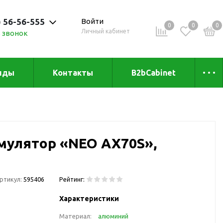
) 56-56-555
Войти
0
0
0
Личный кабинет
 звонок
 до 20:00
нды
Контакты
B2bCabinet
ыха и
Коллекции
«Зеленая» серия
Товары из бамбука
мулятор «NEO AX70S»,
Товары из
переработанных
материалов
и
Товары из растительного
ртикул:
595406
Рейтинг:
сырья
Характеристики
Товары для сублимации
Материал:
алюминий
Товары для удалённой