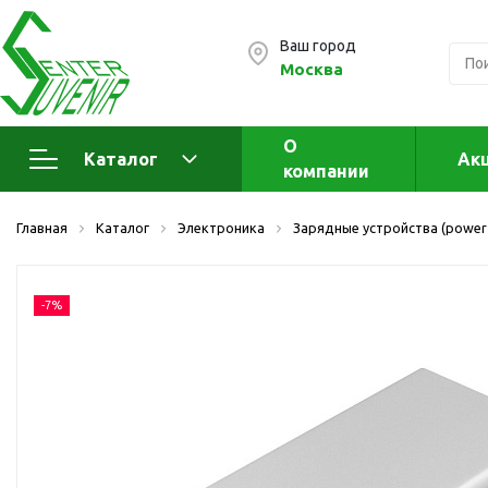
Ваш город
Москва
О
Каталог
Ак
компании
Электроника
А
Главная
Каталог
Электроника
Зарядные устройства (power
Флеш накопители (промо)
А
а
OTG флешки
-7%
Деревянные флешки
Кожаные флешки
Металлические флешки
Флешки для нанесения
Подарочные наборы
Стеклянные флешки
Ж