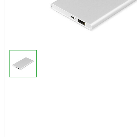
Флешки браслеты
Флешки визитки
Флешки ручки
Флешки с кристаллами
Зарядные устройства
(power bank)
Powerbank (промо)
Аккумуляторы
Molicel
Жесткие диски
Оперативная память (RAM)
З
Автомобильные зарядные
устройства для нанесения
Аксессуары для
мобильных
USB-переходники