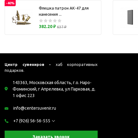
Перчатки для сенсорного
-40%
М
Флешка патрон АК-47 для
экрана
нанесения ...
Подставки под
мобильные телефоны
382.20 ₽
637 ₽
Стилусы
Усилители звука
Чехлы для планшетов
Чехлы для смартфонов
Центр сувениров -
хаб корпоративных
Весы
подарков.
Мониторы
143363, Московская область, г.о. Наро-
Телевидение и кино
Фоминский, г Апрелевка, ул Парковая, д.
О
1 офис 223
Упаковка и аксессуары
Аксессуары для ПК
info@centersuvenir.ru
Аксессуары для чистки
+7 (926) 56-56-555
ПК
Веб-камеры
Заказать звонок