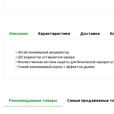
USB-хабы
Л
Аксессуары для селфи
Аудио сплиттеры
Держатели для
мобильных телефонов
Описание
Характеристики
Доставка
К
Кабели для мобильных
телефонов
Кошельки-накладки для
• Литий-полимерный аккумулятор
мобильных телефонов
• LED индикатор оставшегося заряда
• Множественная система защиты для безопасной зарядки у
Линзы для телефона
• Тонкий алюминиевый корпус с эффектом дымки
Моноподы
Наборы мобильных
аксессуаров
Настольные зарядные
устройства
Рекомендуемые товары
Самые продаваемые т
Органайзеры для
проводов