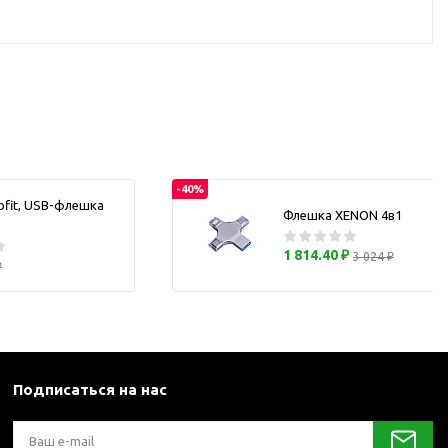
каны
и термосы
-40%
ofit, USB-флешка
Флешка XENON 4в1
1 814.40 ₽
3 024 ₽
₽
Подписаться на нас