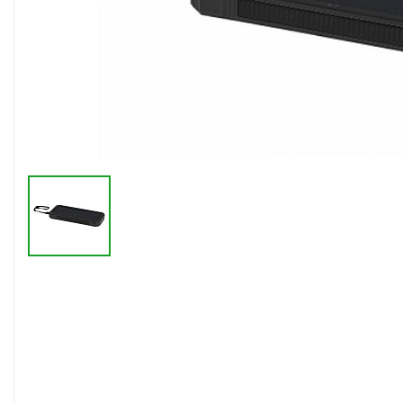
Флешки браслеты
Флешки визитки
Флешки ручки
Флешки с кристаллами
Зарядные устройства
(power bank)
Powerbank (промо)
Аккумуляторы
Molicel
Жесткие диски
Оперативная память (RAM)
З
Автомобильные зарядные
устройства для нанесения
Аксессуары для
мобильных
USB-переходники