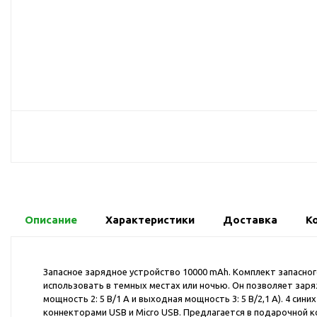
USB-хабы
Л
Аксессуары для селфи
Аудио сплиттеры
Держатели для
мобильных телефонов
Кабели для мобильных
телефонов
Кошельки-накладки для
мобильных телефонов
Линзы для телефона
Моноподы
Наборы мобильных
Описание
Характеристики
Доставка
К
аксессуаров
Настольные зарядные
устройства
Запасное зарядное устройство 10000 mAh. Комплект запасно
использовать в темных местах или ночью. Он позволяет заря
Органайзеры для
мощность 2: 5 В/1 A и выходная мощность 3: 5 В/2,1 А). 4 
проводов
коннекторами USB и Micro USB. Предлагается в подарочной к