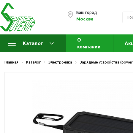
Ваш город
Москва
О
Каталог
Ак
компании
Электроника
А
Главная
Каталог
Электроника
Зарядные устройства (power
Флеш накопители (промо)
А
а
OTG флешки
Деревянные флешки
Кожаные флешки
Металлические флешки
Флешки для нанесения
Подарочные наборы
Стеклянные флешки
Ж