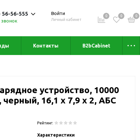
) 56-56-555
Войти
0
0
0
Личный кабинет
 звонок
 до 20:00
нды
Контакты
B2bCabinet
ыха и
Коллекции
«Зеленая» серия
Товары из бамбука
арядное устройство, 10000
Товары из
переработанных
черный, 16,1 х 7,9 х 2, АБС
материалов
и
Товары из растительного
сырья
Рейтинг:
Товары для сублимации
Характеристики
Товары для удалённой