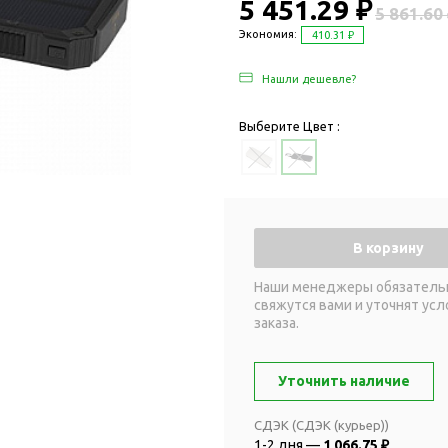
Дача и сад
5 451.29 ₽
5 861.60
Женские наборы
Для отдыха на
Экономия:
410.31 ₽
Женские портмоне
Для отдыха н
Нашли дешевле?
Зеркала
Для релаксац
Косметички
Для спа и сау
Выберите Цвет :
Крючки для сумок
Для творчеств
Маникюрные наборы
Игры
Платки
Пледы
Сумки женские
Для путешестви
В корзину
Украшения
Аксессуары д
путешествий
Часы наручные женские
Наши менеджеры обязатель
свяжутся вами и уточнят усл
Для активных
онты
заказа.
путешествий
Дождевики
Для самолетов
Зонты-трости
Уточнить наличие
Наборы для п
Наборы с зонтами
Для спорта
СДЭК (СДЭК (курьер))
Складные зонты
1-2 дня —
1 066.75 ₽