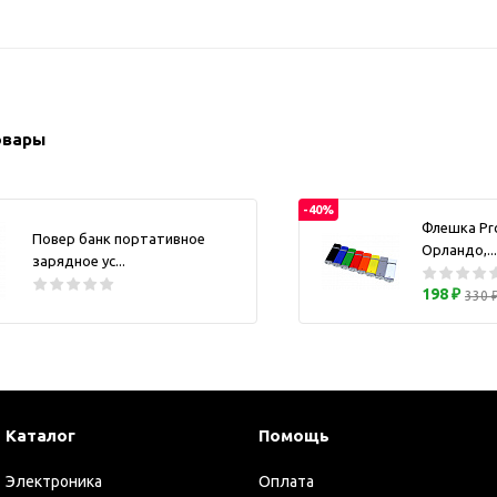
ужские аксессуары
Кружки и ста
Барсетки и несессеры
Посуда
Мужские наборы
Термокружки 
Наборы с визитницей
овары
Одежда
Органайзеры
Портмоне
-40%
Флешка Pr
Повер банк портативное
Хьюмидоры
Орландо,...
зарядное ус...
Часы наручные мужские
198 ₽
330 
Шкатулки для часов
фисные аксессуары
Блокноты и записные
книжки
Держатели для бейджа
Каталог
Помощь
Ежедневники
Электроника
Оплата
Канцелярские товары