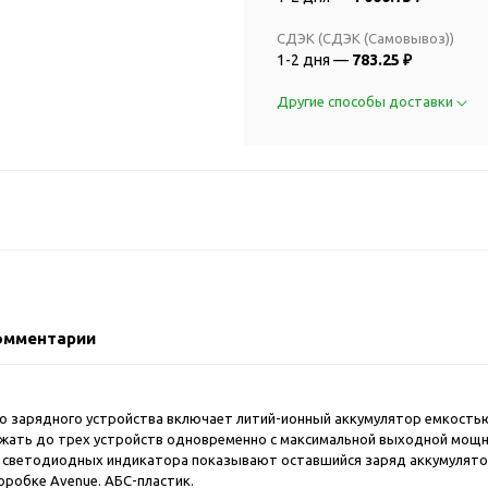
2018 FIFA Worl
ичные аксессуары
Russia™
СДЭК (СДЭК (Самовывоз))
Аксессуары в русском
Емкости для п
1-2 дня —
783.25 ₽
стиле
Наборы для с
Аксессуары для одежды
Другие способы доставки
Спортивные а
и обуви
Товары для
Брелоки
болельщиков
Визитницы и ключницы
Товары для
Гигиенические средства
велосипедист
Для курения
Кухня и посуда
Значки
Аксессуары дл
Кошельки и монетницы
Аксессуары дл
омментарии
Обложки для паспорта
Аксессуары дл
Очки
Аксессуары дл
Религиозные подарки
кофе
го зарядного устройства включает литий-ионный аккумулятор емкость
жать до трех устройств одновременно с максимальной выходной мощнос
Ремешки на шею
Емкости для п
синих светодиодных индикатора показывают оставшийся заряд аккумулят
Таблетницы
Контейнеры д
оробке Avenue. АБС-пластик.