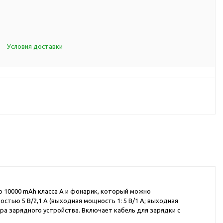
d Cup
итья
порта
Условия доставки
ксессуары
ов
я алкоголя
я вина
я кухни
я чая и
ю 10000 mAh класса A и фонарик, который можно
тью 5 В/2,1 A (выходная мощность 1: 5 В/1 A; выходная
итья
ора зарядного устройства. Включает кабель для зарядки с
ля еды