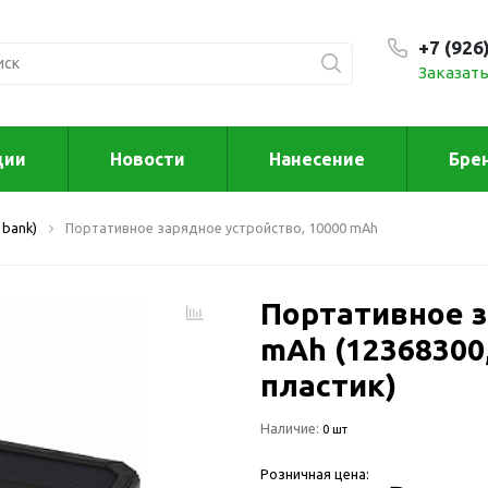
+7 (926
Заказать
С 9:00
ции
Новости
Нанесение
Бре
ксессуары
Для дома отд
 bank)
Портативное зарядное устройство, 10000 mAh
спорта
втомобильные
ксессуары
Для дома
Автомобильные наборы
Портативное з
Декор
Для кузова
Другое
mAh (12368300, 
Для салона
Инструменты 
пластик)
мультитулы
Многофункциональные
инструменты
Искусство
Наличие:
0 шт
Фонари
Для отдыха
Розничная цена:
енские аксессуары