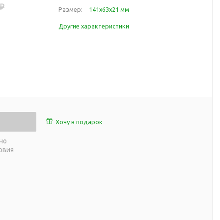
 ₽
работы
Размер:
141х63х21 мм
 пляже
Обеденный перерыв
Другие характеристики
а природе
Организация рабочего
ии
места
ны
Перекус в рабочее время
а и хобби
Спорт в домашних
условиях
Товары для детей
Уютная атмосфера дома
й
Хочу в подарок
Товары с поверхностью
ля
soft-touch
но
овия
Товары с подсветкой
логотипа
 и поездов
утешествий