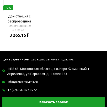
-7%
Док-станция с
беспроводной
Розничная цена:
зарядкой «iLO
3 510.92 ₽
Wireless Dock»
3 265.16 ₽
Центр сувениров -
хаб корпоративных подарков.
143363, Московская область, г.о. Наро-Фоминский, г
Апрелевка, ул Парковая, д. 1 офис 223
info@centersuvenir.ru
+7 (926) 56-56-555
Заказать звонок