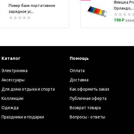
Флешка Pr
ужские аксессуары
Повер банк портативное
Кружки и ста
Орландо,...
зарядное ус...
Барсетки и несессеры
Посуда
198 ₽
330 
Мужские наборы
Термокружки 
Наборы с визитницей
Одежда
Органайзеры
Портмоне
Каталог
Помощь
Хьюмидоры
Электроника
Оплата
Часы наручные мужские
Аксессуары
Доставка
Шкатулки для часов
Для дома отдыха и спорта
Как оформить заказ
фисные аксессуары
Коллекции
Публичная оферта
Блокноты и записные
книжки
Одежда
Возврат товара
Держатели для бейджа
Праздники и подарки
Вопросы - ответы
Ежедневники
Канцелярские товары