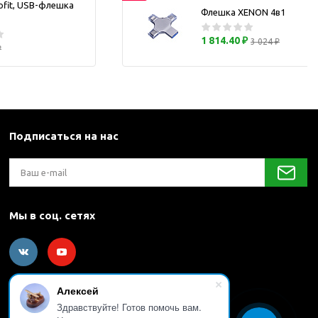
ofit, USB-флешка
Флешка XENON 4в1
каны
1 814.40 ₽
3 024 ₽
₽
и термосы
Подписаться на нас
Мы в соц. сетях
Алексей
Здравствуйте! Готов помочь вам.