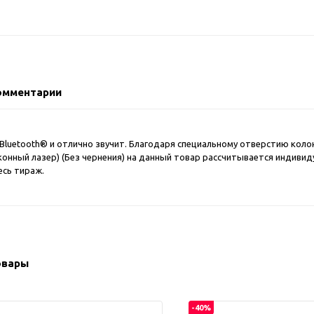
2018 FIFA Worl
ичные аксессуары
Russia™
Аксессуары в русском
Емкости для п
стиле
Наборы для с
Аксессуары для одежды
Спортивные а
и обуви
омментарии
Товары для
Брелоки
болельщиков
Визитницы и ключницы
Товары для
Гигиенические средства
 Bluetooth® и отлично звучит. Благодаря специальному отверстию колон
велосипедист
онный лазер) (Без чернения) на данный товар рассчитывается индивиду
Для курения
Кухня и посуда
есь тираж.
Значки
Аксессуары дл
Кошельки и монетницы
Аксессуары дл
Обложки для паспорта
Аксессуары дл
Очки
Аксессуары дл
овары
Религиозные подарки
кофе
Ремешки на шею
Емкости для п
Таблетницы
Контейнеры д
-40%