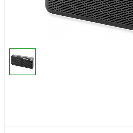
Флешки браслеты
Флешки визитки
Флешки ручки
Флешки с кристаллами
Зарядные устройства
(power bank)
Powerbank (промо)
Аккумуляторы
Molicel
Жесткие диски
Оперативная память (RAM)
З
Автомобильные зарядные
устройства для нанесения
Аксессуары для
мобильных
USB-переходники