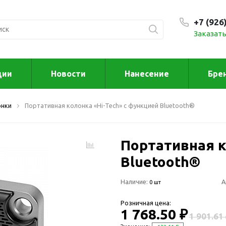
+7 (926
Заказать
С 9:00
ции
Новости
Нанесение
Бре
ксессуары
Для дома отд
онки
Портативная колонка «Hi-Tech» с функцией Bluetooth®
спорта
втомобильные
ксессуары
Для дома
Автомобильные наборы
Портативная к
Декор
Для кузова
Другое
Bluetooth®
Для салона
Инструменты 
Наличие:
мультитулы
А
0 шт
Многофункциональные
инструменты
Искусство
Розничная цена:
Фонари
1 768.50 ₽
Для отдыха
1 901.61
енские аксессуары