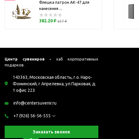
Флешка патрон АК-47 для
Перчатки для сенсорного
М
нанесения ...
экрана
Подставки под
382.20 ₽
637 ₽
мобильные телефоны
Стилусы
Усилители звука
Чехлы для планшетов
Центр сувениров -
хаб корпоративных
Чехлы для смартфонов
подарков.
Весы
143363, Московская область, г.о. Наро-
Мониторы
Фоминский, г Апрелевка, ул Парковая, д.
Телевидение и кино
1 офис 223
О
Упаковка и аксессуары
info@centersuvenir.ru
Аксессуары для ПК
Аксессуары для чистки
+7 (926) 56-56-555
ПК
Веб-камеры
Заказать звонок