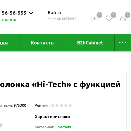
) 56-56-555
Войти
0
0
0
Личный кабинет
 звонок
 до 20:00
нды
Контакты
B2bCabinet
ыха и
Коллекции
«Зеленая» серия
Товары из бамбука
олонка «Hi-Tech» с функцией
Товары из
переработанных
материалов
и
Товары из растительного
ртикул:
975300
Рейтинг:
сырья
Характеристики
Товары для сублимации
 ₽
Материал:
Металл
Товары для удалённой