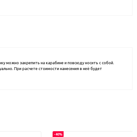
d Cup
итья
порта
ксессуары
ку можно закрепить на карабине и повсюду носить с собой.
ов
ально. При расчете стоимости нанесения в неё будет
я алкоголя
я вина
я кухни
я чая и
итья
ля еды
-40%