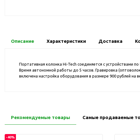
USB-хабы
Л
Аксессуары для селфи
Аудио сплиттеры
Держатели для
мобильных телефонов
Описание
Характеристики
Доставка
К
Кабели для мобильных
телефонов
Кошельки-накладки для
Портативная колонка Hi-Tech соединяется с устройствами по
мобильных телефонов
Время автономной работы до 5 часов. Гравировка (оптоволок
включена настройка оборудования в размере 900 рублей на в
Линзы для телефона
Моноподы
Наборы мобильных
аксессуаров
Настольные зарядные
Рекомендуемые товары
Самые продаваемые т
устройства
Органайзеры для
проводов
-40%