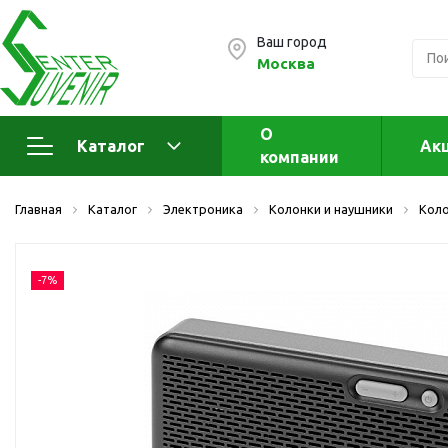
Ваш город
Москва
О
Каталог
Ак
компании
Электроника
А
Главная
Каталог
Электроника
Колонки и наушники
Кол
Флеш накопители (промо)
А
а
OTG флешки
-7%
Деревянные флешки
Кожаные флешки
Металлические флешки
Флешки для нанесения
Подарочные наборы
Стеклянные флешки
Ж