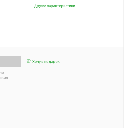
работы
Другие характеристики
 пляже
Обеденный перерыв
а природе
Организация рабочего
ии
места
ны
Перекус в рабочее время
а и хобби
Спорт в домашних
условиях
Товары для детей
Хочу в подарок
Уютная атмосфера дома
й
но
Товары с поверхностью
ля
овия
soft-touch
Товары с подсветкой
логотипа
 и поездов
утешествий