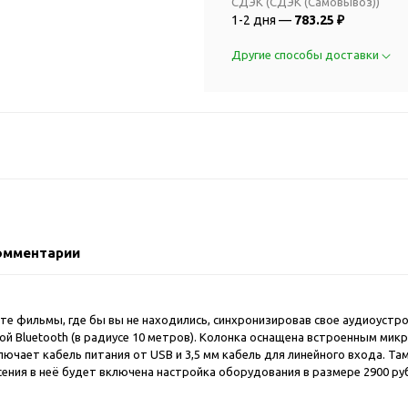
2018 FIFA Worl
СДЭК (СДЭК (Самовывоз))
ичные аксессуары
1-2 дня —
783.25 ₽
Russia™
Аксессуары в русском
Емкости для п
Другие способы доставки
стиле
Наборы для с
Аксессуары для одежды
Спортивные а
и обуви
Товары для
Брелоки
болельщиков
Визитницы и ключницы
Товары для
Гигиенические средства
велосипедист
Для курения
Кухня и посуда
Значки
Аксессуары дл
омментарии
Кошельки и монетницы
Аксессуары дл
Обложки для паспорта
Аксессуары дл
Очки
 фильмы, где бы вы не находились, синхронизировав свое аудиоустройст
Аксессуары дл
ой Bluetooth (в радиусе 10 метров). Колонка оснащена встроенным ми
Религиозные подарки
кофе
лючает кабель питания от USB и 3,5 мм кабель для линейного входа. Та
Ремешки на шею
ения в неё будет включена настройка оборудования в размере 2900 руб
Емкости для п
Таблетницы
Контейнеры д