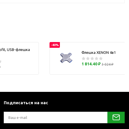
каны
и термосы
-40%
ofit, USB-флешка
Флешка XENON 4в1
1 814.40 ₽
3 024 ₽
₽
Подписаться на нас