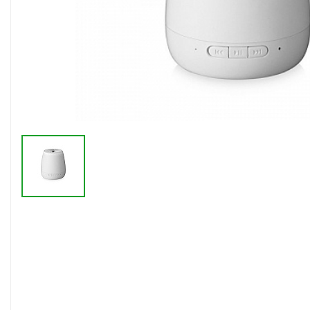
Флешки браслеты
Флешки визитки
Флешки ручки
Флешки с кристаллами
Зарядные устройства
(power bank)
Powerbank (промо)
Аккумуляторы
Molicel
Жесткие диски
Оперативная память (RAM)
З
Автомобильные зарядные
устройства для нанесения
Аксессуары для
мобильных
USB-переходники