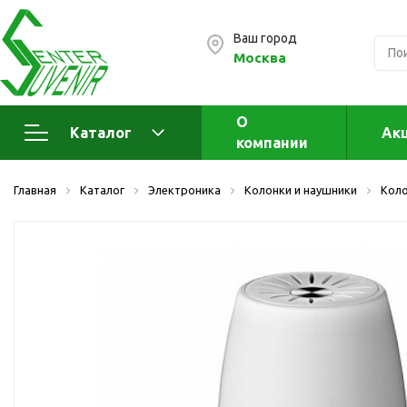
Ваш город
Москва
О
Каталог
Ак
компании
Электроника
А
Главная
Каталог
Электроника
Колонки и наушники
Кол
Флеш накопители (промо)
А
а
OTG флешки
Деревянные флешки
Кожаные флешки
Металлические флешки
Флешки для нанесения
Подарочные наборы
Стеклянные флешки
Ж