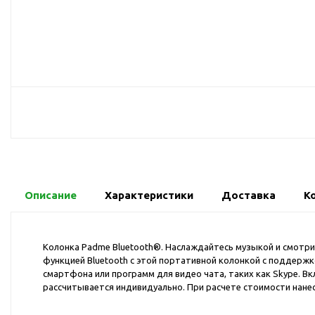
USB-хабы
Л
Аксессуары для селфи
Аудио сплиттеры
Держатели для
мобильных телефонов
Кабели для мобильных
телефонов
Кошельки-накладки для
мобильных телефонов
Линзы для телефона
Моноподы
Описание
Характеристики
Доставка
К
Наборы мобильных
аксессуаров
Колонка Padme Bluetooth®. Наслаждайтесь музыкой и смотрите
Настольные зарядные
функцией Bluetooth с этой портативной колонкой с поддержк
устройства
смартфона или программ для видео чата, таких как Skype. Вк
Органайзеры для
рассчитывается индивидуально. При расчете стоимости нанес
проводов