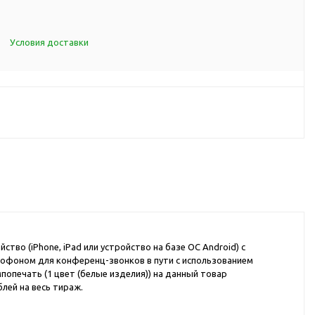
d Cup
итья
Условия доставки
порта
ксессуары
ов
я алкоголя
я вина
я кухни
во (iPhone, iPad или устройство на базе ОС Android) с
я чая и
крофоном для конференц-звонков в пути с использованием
мпопечать (1 цвет (белые изделия)) на данный товар
лей на весь тираж.
итья
ля еды