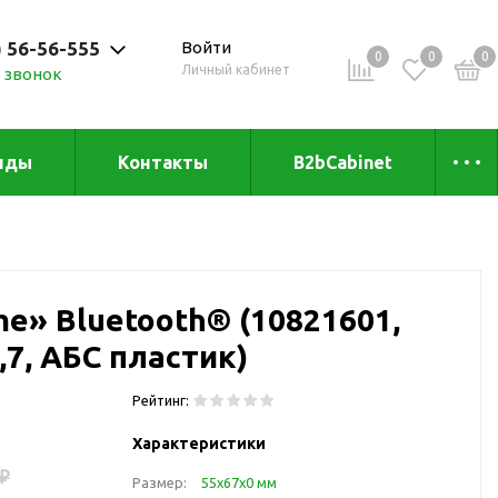
) 56-56-555
Войти
0
0
0
Личный кабинет
 звонок
 до 20:00
нды
Контакты
B2bCabinet
ыха и
Коллекции
«Зеленая» серия
Товары из бамбука
e» Bluetooth® (10821601,
Товары из
переработанных
6,7, АБС пластик)
материалов
и
Товары из растительного
Рейтинг:
сырья
Характеристики
Товары для сублимации
 ₽
Размер:
55х67х0 мм
Товары для удалённой