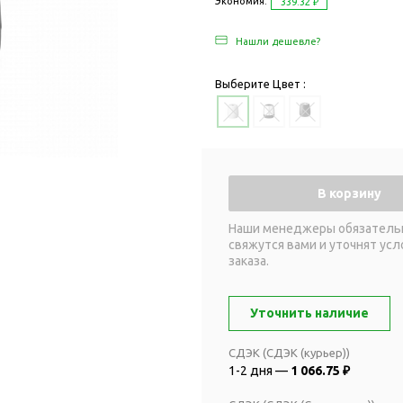
Дача и сад
Экономия:
339.32 ₽
Женские наборы
Для отдыха на
Нашли дешевле?
Женские портмоне
Для отдыха н
Зеркала
Для релаксац
Выберите Цвет :
Косметички
Для спа и сау
Крючки для сумок
Для творчеств
Маникюрные наборы
Игры
Платки
Пледы
В корзину
Сумки женские
Для путешестви
Наши менеджеры обязатель
Украшения
Аксессуары д
свяжутся вами и уточнят усл
путешествий
Часы наручные женские
заказа.
Для активных
онты
путешествий
Дождевики
Уточнить наличие
Для самолетов
Зонты-трости
Наборы для п
СДЭК (СДЭК (курьер))
Наборы с зонтами
1-2 дня —
1 066.75 ₽
Для спорта
Складные зонты