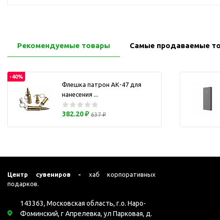
Перчатки для сенсорного
М
экрана
Подставки под
мобильные телефоны
Рекомендуемые товары
Самые продаваемые т
Стилусы
Усилители звука
-40%
Чехлы для планшетов
Флешка патрон АК-47 для
нанесения ...
Чехлы для смартфонов
Весы
382.20 ₽
637 ₽
Мониторы
Телевидение и кино
О
Упаковка и аксессуары
Аксессуары для ПК
Центр сувениров -
хаб корпоративных
Аксессуары для чистки
подарков.
ПК
143363, Московская область, г.о. Наро-
Веб-камеры
Фоминский, г Апрелевка, ул Парковая, д.