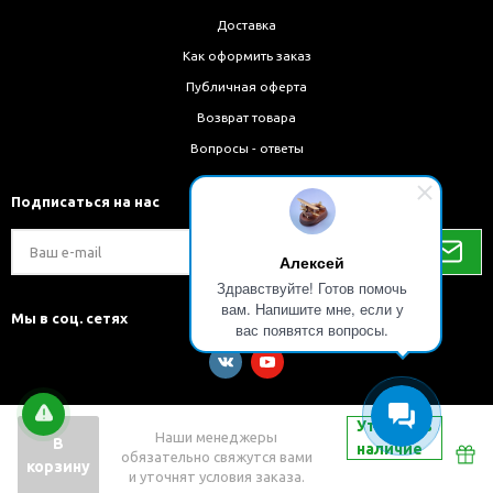
Доставка
Как оформить заказ
Публичная оферта
Возврат товара
Вопросы - ответы
Подписаться на нас
Алексей
Здравствуйте! Готов помочь
вам. Напишите мне, если у
Мы в соц. сетях
вас появятся вопросы.
Уточнить
Наши менеджеры
В
наличие
обязательно свяжутся вами
Разработка и внедрение решений на 1С-Битрикс
корзину
и уточнят условия заказа.