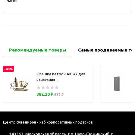
часов.
Рекомендуемые товары
Самые продаваемые то
-40%
Флешка патрон АК-47 для
нанесения ...
з
382.20 ₽
637 ₽
Центр сувениров -
хаб корпоративных подарков.
143363, Московская область, г.о. Наро-Фоминский, г