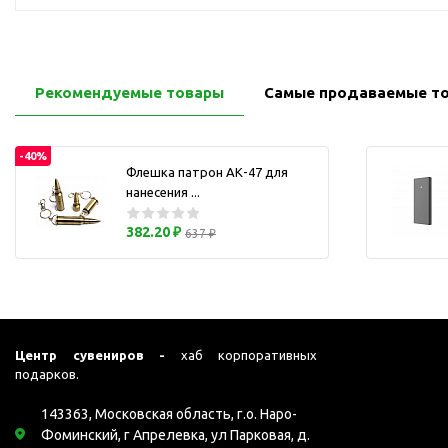
Перчатки для сенсорного
М
экрана
Подставки под
мобильные телефоны
Рекомендуемые товары
Самые продаваемые т
Стилусы
Усилители звука
-40%
Чехлы для планшетов
Флешка патрон АК-47 для
нанесения ...
Чехлы для смартфонов
Весы
382.20 ₽
637 ₽
Мониторы
Телевидение и кино
О
Упаковка и аксессуары
Аксессуары для ПК
Центр сувениров -
хаб корпоративных
Аксессуары для чистки
подарков.
ПК
143363, Московская область, г.о. Наро-
Веб-камеры
Фоминский, г Апрелевка, ул Парковая, д.