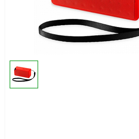
Флешки браслеты
Флешки визитки
Флешки ручки
Флешки с кристаллами
Зарядные устройства
(power bank)
Powerbank (промо)
Аккумуляторы
Molicel
Жесткие диски
Оперативная память (RAM)
З
Автомобильные зарядные
устройства для нанесения
Аксессуары для
мобильных
USB-переходники