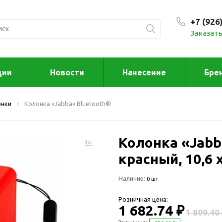
+7 (926
Заказать
С 9:00
ции
Новости
Нанесение
Бре
ксессуары
Для дома отд
онки
Колонка «Jabba» Bluetooth®
спорта
втомобильные
ксессуары
Для дома
Автомобильные наборы
Колонка «Jabb
Декор
Для кузова
Другое
красный, 10,6 х
Для салона
Инструменты 
Наличие:
мультитулы
0 шт
Многофункциональные
инструменты
Искусство
Розничная цена:
Фонари
1 682.74 ₽
Для отдыха
1 809.40
енские аксессуары