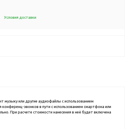
d Cup
итья
Условия доставки
порта
ксессуары
ов
я алкоголя
я вина
я кухни
ит музыку или другие аудиофайлы с использованием
я чая и
ля конференц-звонков в пути с использованием смартфона или
ьно. При расчете стоимости нанесения в неё будет включена
итья
ля еды