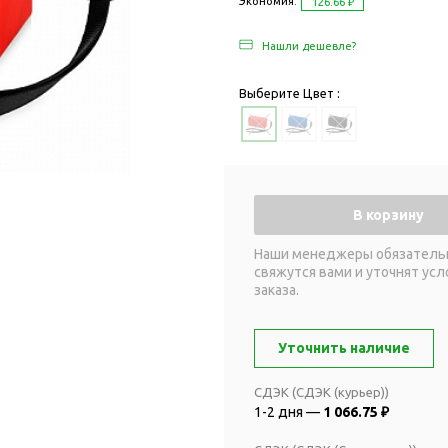
Дача и сад
Экономия:
126.66 ₽
Женские наборы
Для отдыха на
Нашли дешевле?
Женские портмоне
Для отдыха н
Зеркала
Для релаксац
Выберите Цвет :
Косметички
Для спа и сау
Крючки для сумок
Для творчеств
Маникюрные наборы
Игры
Платки
Пледы
В корзину
Сумки женские
Для путешестви
Наши менеджеры обязатель
Украшения
Аксессуары д
свяжутся вами и уточнят усл
путешествий
Часы наручные женские
заказа.
Для активных
онты
путешествий
Дождевики
Уточнить наличие
Для самолетов
Зонты-трости
Наборы для п
СДЭК (СДЭК (курьер))
Наборы с зонтами
1-2 дня —
1 066.75 ₽
Для спорта
Складные зонты