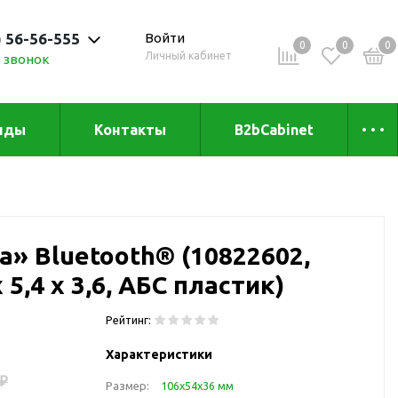
) 56-56-555
Войти
0
0
0
Личный кабинет
 звонок
 до 20:00
нды
Контакты
B2bCabinet
ыха и
Коллекции
«Зеленая» серия
Товары из бамбука
a» Bluetooth® (10822602,
Товары из
переработанных
 5,4 х 3,6, АБС пластик)
материалов
и
Товары из растительного
Рейтинг:
сырья
Характеристики
Товары для сублимации
 ₽
Размер:
106х54х36 мм
Товары для удалённой