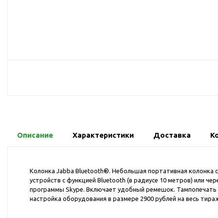
USB-хабы
Л
Аксессуары для селфи
Аудио сплиттеры
Держатели для
мобильных телефонов
Кабели для мобильных
телефонов
Кошельки-накладки для
мобильных телефонов
Линзы для телефона
Моноподы
Описание
Характеристики
Доставка
К
Наборы мобильных
аксессуаров
Колонка Jabba Bluetooth®. Небольшая портативная колонка с
Настольные зарядные
устройств с функцией Bluetooth (в радиусе 10 метров) или 
устройства
программы Skype. Включает удобный ремешок. Тампопечать (1
Органайзеры для
настройка оборудования в размере 2900 рублей на весь тира
проводов