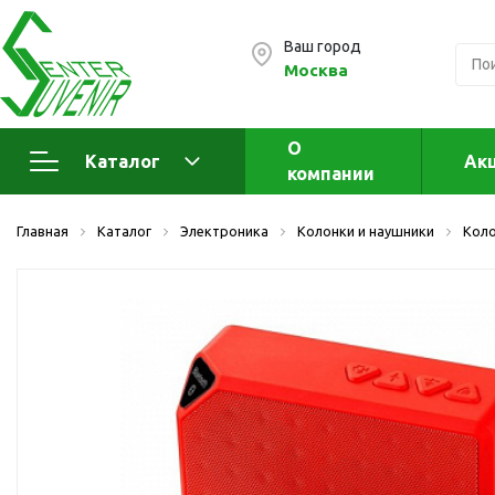
Ваш город
Москва
О
Каталог
Ак
компании
Электроника
А
Главная
Каталог
Электроника
Колонки и наушники
Кол
Флеш накопители (промо)
А
а
OTG флешки
Деревянные флешки
Кожаные флешки
Металлические флешки
Флешки для нанесения
Подарочные наборы
Стеклянные флешки
Ж