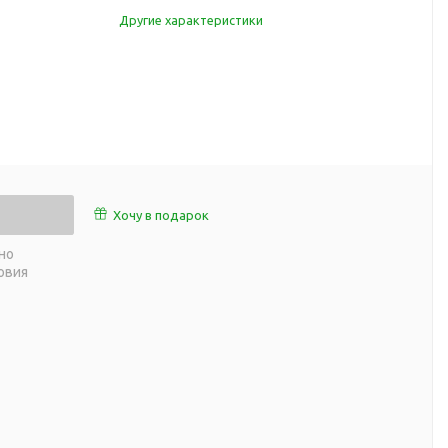
работы
Другие характеристики
 пляже
Обеденный перерыв
а природе
Организация рабочего
ии
места
ны
Перекус в рабочее время
а и хобби
Спорт в домашних
условиях
Товары для детей
Хочу в подарок
Уютная атмосфера дома
й
но
Товары с поверхностью
ля
овия
soft-touch
Товары с подсветкой
логотипа
 и поездов
утешествий