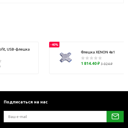
каны
и термосы
-40%
ofit, USB-флешка
Флешка XENON 4в1
1 814.40 ₽
3 024 ₽
₽
Подписаться на нас