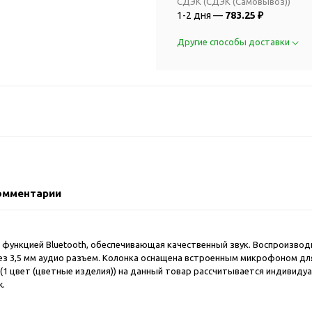
2018 FIFA Worl
СДЭК (СДЭК (Самовывоз))
ичные аксессуары
1-2 дня —
783.25 ₽
Russia™
Аксессуары в русском
Емкости для п
Другие способы доставки
стиле
Наборы для с
Аксессуары для одежды
Спортивные а
и обуви
Товары для
Брелоки
болельщиков
Визитницы и ключницы
Товары для
Гигиенические средства
велосипедист
Для курения
Кухня и посуда
Значки
Аксессуары дл
омментарии
Кошельки и монетницы
Аксессуары дл
Обложки для паспорта
Аксессуары дл
Очки
 функцией Bluetooth, обеспечивающая качественный звук. Воспроизвод
Аксессуары дл
через 3,5 мм аудио разъем. Колонка оснащена встроенным микрофоном д
Религиозные подарки
кофе
 цвет (цветные изделия)) на данный товар рассчитывается индивидуал
Ремешки на шею
ж.
Емкости для п
Таблетницы
Контейнеры д