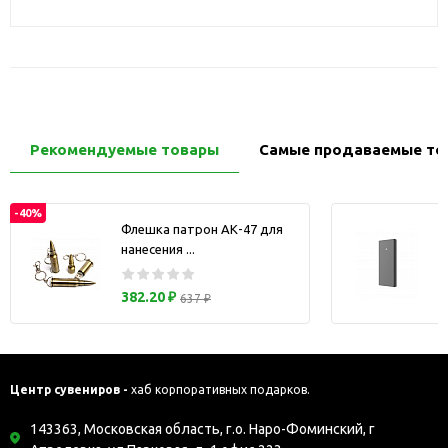
Рекомендуемые товары
Самые продаваемые то
-40%
Флешка патрон АК-47 для
нанесения ...
з
382.20 ₽
637 ₽
Центр сувениров -
хаб корпоративных подарков.
143363, Московская область, г.о. Наро-Фоминский, г