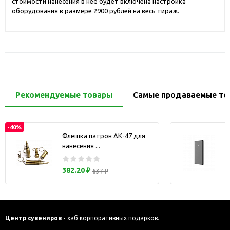
стоимости нанесения в неё будет включена настройка
оборудования в размере 2900 рублей на весь тираж.
Рекомендуемые товары
Самые продаваемые то
-40%
Флешка патрон АК-47 для
нанесения ...
з
382.20 ₽
637 ₽
Центр сувениров -
хаб корпоративных подарков.