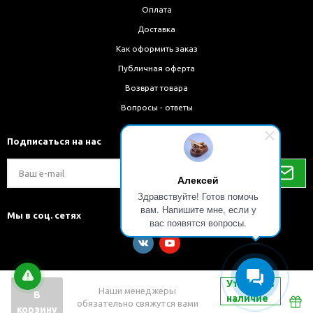
Оплата
Доставка
Как оформить заказ
Публичная оферта
Возврат товара
Вопросы - ответы
Подписаться на нас
Алексей
Здравствуйте! Готов помочь
вам. Напишите мне, если у
Мы в соц. сетях
вас появятся вопросы.
Уточнить
Наши менеджеры
В
наличие
обязательно свяжутся вами
Разработка и внедрение решений на 1С-Битрикс
корзину