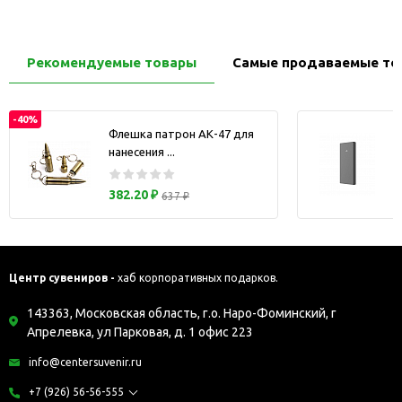
Рекомендуемые товары
Самые продаваемые то
-40%
Флешка патрон АК-47 для
нанесения ...
з
382.20 ₽
637 ₽
Центр сувениров -
хаб корпоративных подарков.
143363, Московская область, г.о. Наро-Фоминский, г
Апрелевка, ул Парковая, д. 1 офис 223
info@centersuvenir.ru
+7 (926) 56-56-555