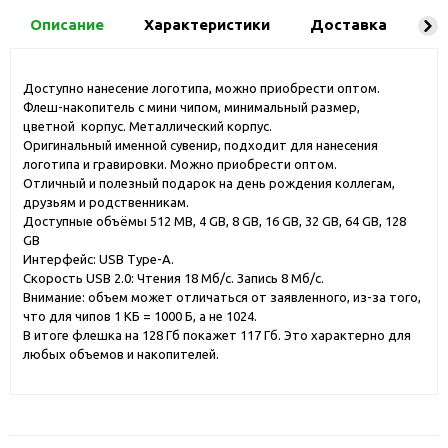
Описание
Характеристики
Доставка
Ко
Доступно нанесение логотипа, можно приобрести оптом.
Флеш-накопитель с мини чипом, минимальный размер,
цветной корпус. Металлический корпус.
Оригинальный именной сувенир, подходит для нанесения
логотипа и гравировки. Можно приобрести оптом.
Отличный и полезный подарок на день рождения коллегам,
друзьям и родственникам.
Доступные объёмы 512 MB, 4 GB, 8 GB, 16 GB, 32 GB, 64 GB, 128
GB
Интерфейс: USB Type-A.
Скорость USB 2.0: Чтения 18 Мб/с. Запись 8 Мб/с.
Внимание: объем может отличаться от заявленного, из-за того,
что для чипов 1 КБ = 1000 Б, а не 1024.
В итоге флешка на 128 Гб покажет 117 Гб. Это характерно для
любых объемов и накопителей.