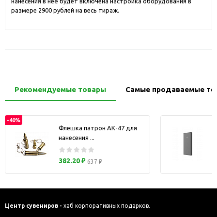
нанесения в неё будет включена настройка оборудования в
размере 2900 рублей на весь тираж.
Рекомендуемые товары
Самые продаваемые то
-40%
Флешка патрон АК-47 для
нанесения ...
з
382.20 ₽
637 ₽
Центр сувениров -
хаб корпоративных подарков.