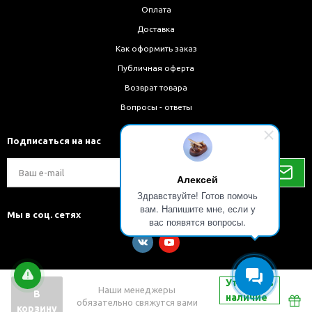
Оплата
Доставка
Как оформить заказ
Публичная оферта
Возврат товара
Вопросы - ответы
Подписаться на нас
Алексей
Здравствуйте! Готов помочь
вам. Напишите мне, если у
Мы в соц. сетях
вас появятся вопросы.
Уточнить
Наши менеджеры
В
наличие
обязательно свяжутся вами
Разработка и внедрение решений на 1С-Битрикс
корзину