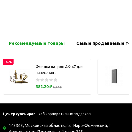
Рекомендуемые товары
Самые продаваемые то
-40%
Флешка патрон АК-47 для
нанесения ...
з
382.20 ₽
637 ₽
Центр сувениров -
хаб корпоративных подарков.
143363, Московская область, г.о. Наро-Фоминский, г
Апрелевка, ул Парковая, д. 1 офис 223