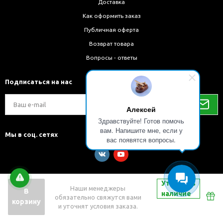
Доставка
Как оформить заказ
Публичная оферта
Возврат товара
Вопросы - ответы
Подписаться на нас
Алексей
Здравствуйте! Готов помочь
вам. Напишите мне, если у
Мы в соц. сетях
вас появятся вопросы.
Уточнить
Наши менеджеры
В
наличие
обязательно свяжутся вами
Разработка и внедрение решений на 1С-Битрикс
корзину
и уточнят условия заказа.