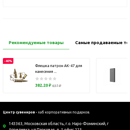
Рекомендуемые товары
Самые продаваемые то
-40%
Флешка патрон АК-47 для
нанесения ...
з
382.20 ₽
637 ₽
Центр сувениров -
хаб корпоративных подарков.
143363, Московская область, г.о. Наро-Фоминский, г
Апрелевка, ул Парковая, д. 1 офис 223