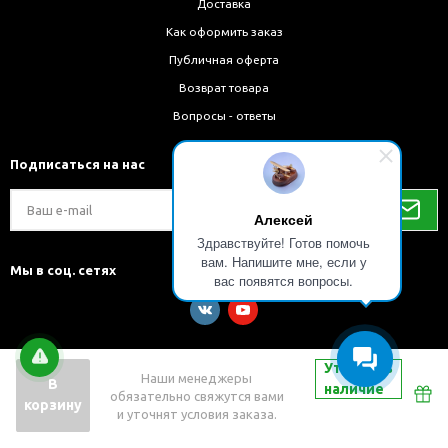
Доставка
Как оформить заказ
Публичная оферта
Возврат товара
Вопросы - ответы
Подписаться на нас
Алексей
Здравствуйте! Готов помочь
вам. Напишите мне, если у
Мы в соц. сетях
вас появятся вопросы.
Уточнить
Наши менеджеры
В
наличие
обязательно свяжутся вами
Разработка и внедрение решений на 1С-Битрикс
корзину
и уточнят условия заказа.