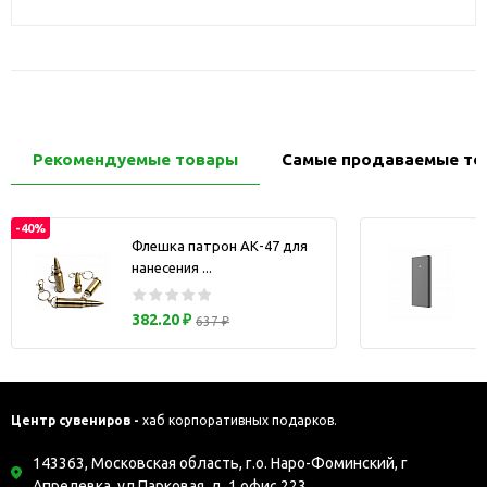
Рекомендуемые товары
Самые продаваемые то
-40%
Флешка патрон АК-47 для
нанесения ...
з
382.20 ₽
637 ₽
Центр сувениров -
хаб корпоративных подарков.
143363, Московская область, г.о. Наро-Фоминский, г
Апрелевка, ул Парковая, д. 1 офис 223