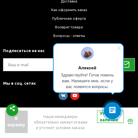
Доставка
Как оформить заказ
Публичная оферта
Возврат товара
Вопросы - ответы
Подписаться на нас
Алексей
Здравствуйте! Готов помочь
вам. Напишите мне, если у
Мы в соц. сетях
вас появятся вопросы.
Уточнить
Наши менеджеры
В
наличие
обязательно свяжутся вами
Разработка и внедрение решений на 1С-Битрикс
корзину
и уточнят условия заказа.
Быстро с 1С-Битрикс