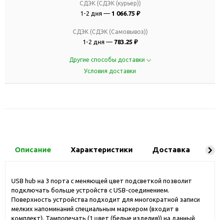
СДЭК (СДЭК (курьер))
1-2 дня —
1 066.75 ₽
СДЭК (СДЭК (Самовывоз))
1-2 дня —
783.25 ₽
Другие способы доставки
Условия доставки
Описание
Характеристики
Доставка
Ко
USB hub на 3 порта с меняющей цвет подсветкой позволит
подключать больше устройств с USB-соединением.
Поверхность устройства подходит для многократной записи
мелких напоминаний специальным маркером (входит в
комплект). Тампопечать (1 цвет (белые изделия)) на данный