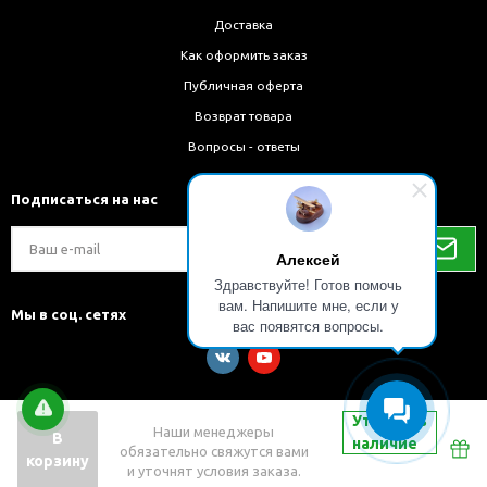
Доставка
Как оформить заказ
Публичная оферта
Возврат товара
Вопросы - ответы
Подписаться на нас
Алексей
Здравствуйте! Готов помочь
вам. Напишите мне, если у
Мы в соц. сетях
вас появятся вопросы.
Уточнить
Наши менеджеры
В
наличие
обязательно свяжутся вами
Разработка и внедрение решений на 1С-Битрикс
корзину
и уточнят условия заказа.