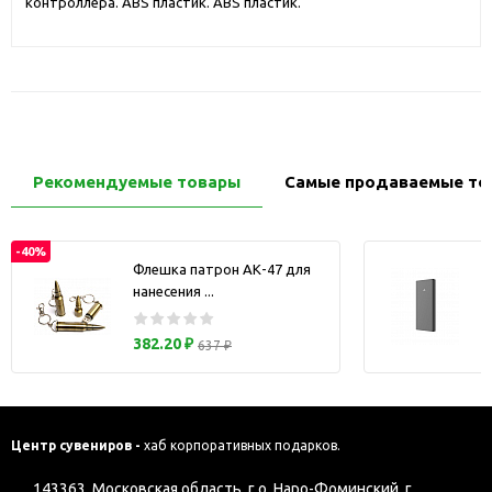
контроллера. ABS пластик. ABS пластик.
Рекомендуемые товары
Самые продаваемые то
-40%
Флешка патрон АК-47 для
нанесения ...
з
382.20 ₽
637 ₽
Центр сувениров -
хаб корпоративных подарков.
143363, Московская область, г.о. Наро-Фоминский, г