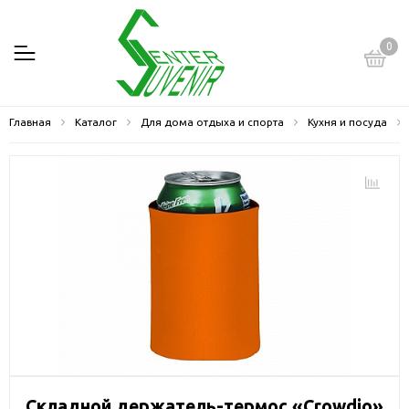
0
Главная
Каталог
Для дома отдыха и спорта
Кухня и посуда
Складной держатель-термос «Crowdio»