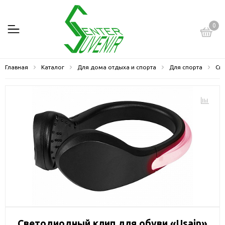
0
Главная
Каталог
Для дома отдыха и спорта
Для спорта
Сп
Светодиодный клип для обуви «Usain»