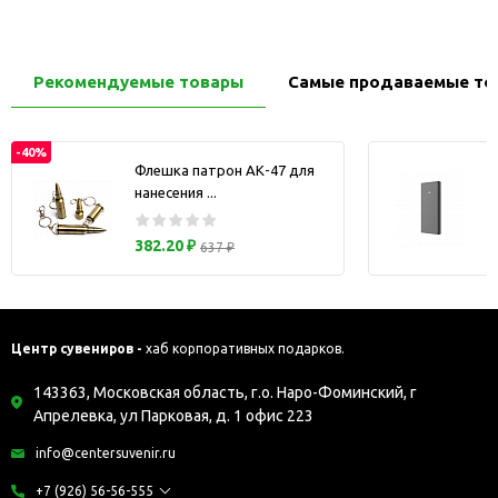
Рекомендуемые товары
Самые продаваемые то
-40%
Флешка патрон АК-47 для
нанесения ...
з
382.20 ₽
637 ₽
Центр сувениров -
хаб корпоративных подарков.
143363, Московская область, г.о. Наро-Фоминский, г
Апрелевка, ул Парковая, д. 1 офис 223
info@centersuvenir.ru
+7 (926) 56-56-555