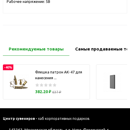
Рабочее напряжение: 5В
Рекомендуемые товары
Самые продаваемые то
-40%
Флешка патрон АК-47 для
нанесения ...
з
382.20 ₽
637 ₽
Центр сувениров -
хаб корпоративных подарков.