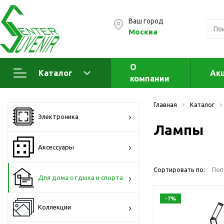
Ваш город
Москва
О
Каталог
Ак
компании
Электроника
А
Главная
Каталог
Флеш накопители (промо)
А
Электроника
а
Лампы
OTG флешки
Деревянные флешки
Аксессуары
Кожаные флешки
Сортировать по:
Поп
Металлические флешки
Для дома отдыха и спорта
Флешки для нанесения
-7%
Подарочные наборы
Коллекции
Стеклянные флешки
Ж