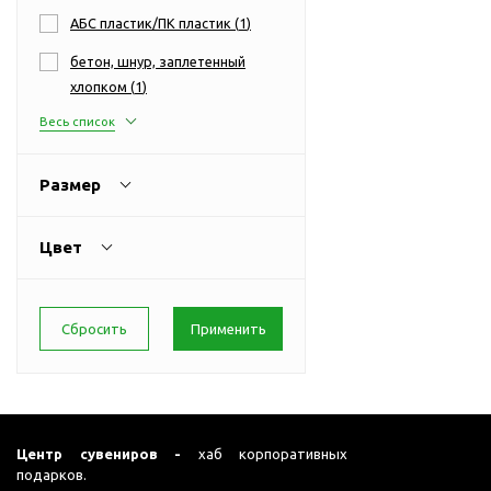
Перчатки для сенсорного
М
АБС пластик/ПК пластик (
1
)
экрана
бетон, шнур, заплетенный
Подставки под
хлопком (
1
)
мобильные телефоны
Стилусы
Весь список
Усилители звука
Размер
Чехлы для планшетов
Чехлы для смартфонов
Цвет
Весы
Мониторы
Телевидение и кино
О
Упаковка и аксессуары
Аксессуары для ПК
Аксессуары для чистки
ПК
Центр сувениров -
хаб корпоративных
Веб-камеры
подарков.