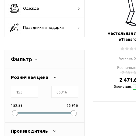
Флешки браслеты
Одежда
Флешки визитки
Флешки ручки
Праздники и подарки
Флешки с кристаллами
Настольная 
Зарядные устройства
«Transf
(power bank)
Powerbank (промо)
Фильтр
Артикул:
5
Аккумуляторы
Розничная
Molicel
2 657.6
Розничная цена
2 471.
Жесткие диски
Экономия:
Оперативная память (RAM)
З
Автомобильные зарядные
устройства для нанесения
152.59
66 916
Аксессуары для
мобильных
USB-переходники
Производитель