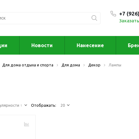
+7 (926
Заказать
С 9:00
ции
Новости
Нанесение
Бре
ксессуары
Для дома отд
Для дома отдыха и спорта
Для дома
Декор
Лампы
спорта
втомобильные
ксессуары
Для дома
Автомобильные наборы
Декор
Для кузова
Другое
Для салона
Инструменты 
улярности ↑
Отображать:
20
мультитулы
Многофункциональные
инструменты
Искусство
Фонари
Для отдыха
енские аксессуары