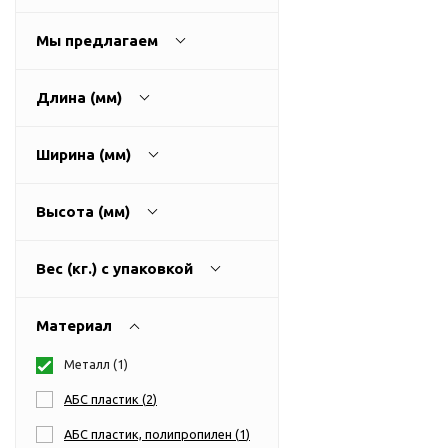
USB-хабы
Л
Аксессуары для селфи
Мы предлагаем
Аудио сплиттеры
Держатели для
Длина (мм)
мобильных телефонов
Кабели для мобильных
Ширина (мм)
телефонов
Кошельки-накладки для
Высота (мм)
мобильных телефонов
Линзы для телефона
Вес (кг.) с упаковкой
Моноподы
Наборы мобильных
Материал
аксессуаров
Настольные зарядные
Металл (
1
)
устройства
АБС пластик (
2
)
Органайзеры для
проводов
АБС пластик, полипропилен (
1
)