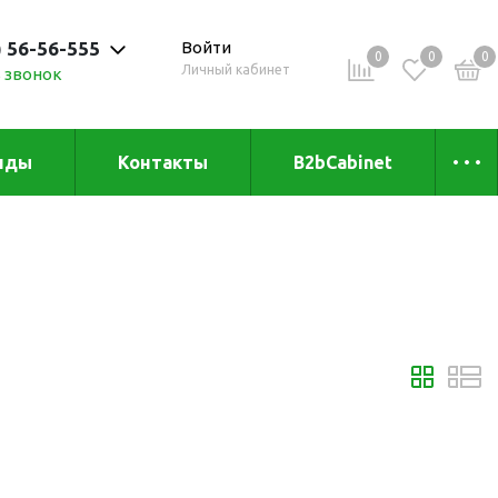
) 56-56-555
Войти
0
0
0
Личный кабинет
 звонок
 до 20:00
нды
Контакты
B2bCabinet
ыха и
Коллекции
«Зеленая» серия
Товары из бамбука
Товары из
переработанных
материалов
и
Товары из растительного
сырья
Товары для сублимации
Товары для удалённой