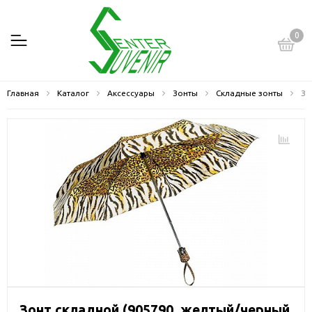
0
Главная
Каталог
Аксессуары
Зонты
Складные зонты
Зо
Зонт складной (905790, желтый/черный,