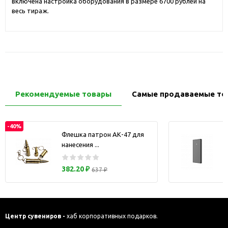
включена настройка оборудования в размере 6700 рублей на
весь тираж.
Рекомендуемые товары
Самые продаваемые то
-40%
Флешка патрон АК-47 для
нанесения ...
з
382.20 ₽
637 ₽
Центр сувениров -
хаб корпоративных подарков.