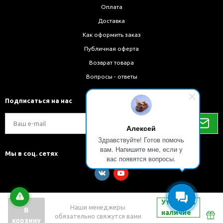
Оплата
Доставка
Как оформить заказ
Публичная оферта
Возврат товара
Вопросы - ответы
Подписаться на нас
Алексей
Здравствуйте! Готов помочь
вам. Напишите мне, если у
Мы в соц. сетях
вас появятся вопросы.
Уточнить
Наши менеджеры
В
наличие
обязательно свяжутся вами
Разработка и внедрение решений на 1С-Битрикс
корзину