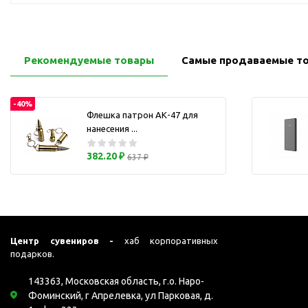
Перчатки для сенсорного
М
экрана
Подставки под
мобильные телефоны
Рекомендуемые товары
Самые продаваемые т
Стилусы
Усилители звука
-40%
Флешка патрон АК-47 для
Чехлы для планшетов
нанесения ...
Чехлы для смартфонов
382.20 ₽
Весы
637 ₽
Мониторы
Телевидение и кино
О
Упаковка и аксессуары
Аксессуары для ПК
Центр сувениров -
хаб корпоративных
подарков.
Аксессуары для чистки
ПК
143363, Московская область, г.о. Наро-
Веб-камеры
Фоминский, г Апрелевка, ул Парковая, д.