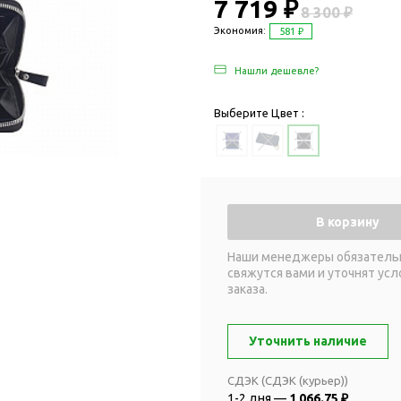
Дача и сад
7 719 ₽
8 300 ₽
Женские наборы
Для отдыха на
Экономия:
581 ₽
Женские портмоне
Для отдыха н
Нашли дешевле?
Зеркала
Для релаксац
Косметички
Для спа и сау
Выберите Цвет :
Крючки для сумок
Для творчеств
Маникюрные наборы
Игры
Платки
Пледы
Сумки женские
Для путешестви
В корзину
Украшения
Аксессуары д
путешествий
Часы наручные женские
Наши менеджеры обязатель
свяжутся вами и уточнят усл
Для активных
онты
заказа.
путешествий
Дождевики
Для самолетов
Зонты-трости
Уточнить наличие
Наборы для п
Наборы с зонтами
Для спорта
СДЭК (СДЭК (курьер))
Складные зонты
1-2 дня —
1 066.75 ₽