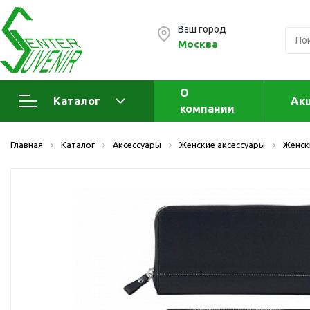
Ваш город
Москва
О
Каталог
Ак
компании
Электроника
А
Главная
Каталог
Аксессуары
Женские аксессуары
Женск
Флеш накопители (промо)
А
а
OTG флешки
Деревянные флешки
Кожаные флешки
Металлические флешки
Флешки для нанесения
Подарочные наборы
Стеклянные флешки
Ж