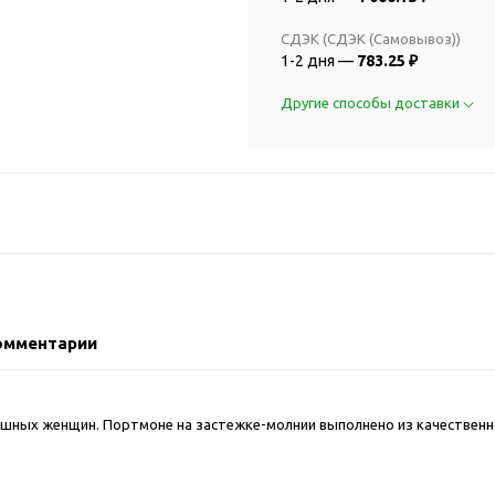
2018 FIFA Worl
ичные аксессуары
Russia™
СДЭК (СДЭК (Самовывоз))
Аксессуары в русском
Емкости для п
1-2 дня —
783.25 ₽
стиле
Наборы для с
Аксессуары для одежды
Другие способы доставки
Спортивные а
и обуви
Товары для
Брелоки
болельщиков
Визитницы и ключницы
Товары для
Гигиенические средства
велосипедист
Для курения
Кухня и посуда
Значки
Аксессуары дл
Кошельки и монетницы
Аксессуары дл
омментарии
Обложки для паспорта
Аксессуары дл
Очки
Аксессуары дл
Религиозные подарки
кофе
шных женщин. Портмоне на застежке-молнии выполнено из качественн
Ремешки на шею
Емкости для п
Таблетницы
Контейнеры д