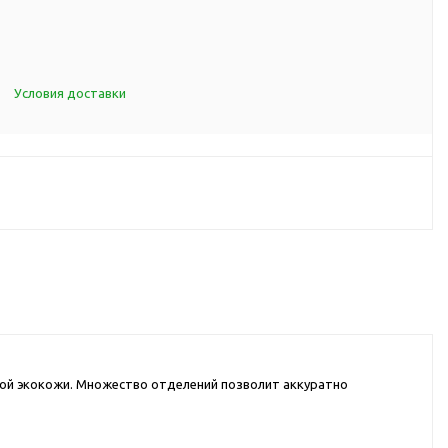
d Cup
итья
порта
Условия доставки
ксессуары
ов
я алкоголя
я вина
я кухни
я чая и
ой экокожи. Множество отделений позволит аккуратно
итья
ля еды