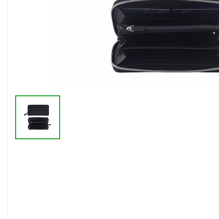
Флешки браслеты
Флешки визитки
Флешки ручки
Флешки с кристаллами
Зарядные устройства
(power bank)
Powerbank (промо)
Аккумуляторы
Molicel
Жесткие диски
Оперативная память (RAM)
З
Автомобильные зарядные
устройства для нанесения
Аксессуары для
мобильных
USB-переходники