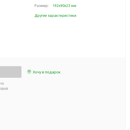
работы
Размер:
192х90х23 мм
 пляже
Обеденный перерыв
Другие характеристики
а природе
Организация рабочего
ии
места
ны
Перекус в рабочее время
а и хобби
Спорт в домашних
условиях
Товары для детей
Уютная атмосфера дома
й
Хочу в подарок
Товары с поверхностью
ля
soft-touch
но
овия
Товары с подсветкой
логотипа
 и поездов
утешествий