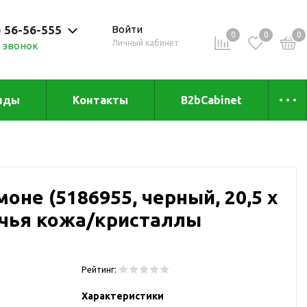
) 56-56-555
Войти
0
0
0
Личный кабинет
 звонок
 до 20:00
нды
Контакты
B2bCabinet
ыха и
Коллекции
«Зеленая» серия
Товары из бамбука
оне (5186955, черный, 20,5 х
Товары из
переработанных
лячья кожа/кристаллы
материалов
и
Товары из растительного
сырья
Рейтинг:
Товары для сублимации
Характеристики
Товары для удалённой