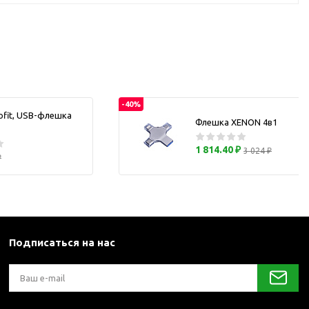
каны
и термосы
-40%
ofit, USB-флешка
Флешка XENON 4в1
1 814.40 ₽
3 024 ₽
₽
Подписаться на нас