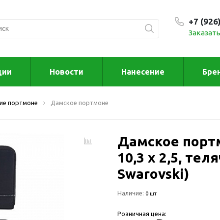
+7 (926
Заказать
С 9:00
ции
Новости
Нанесение
Бре
ксессуары
Для дома отд
ие портмоне
Дамское портмоне
спорта
втомобильные
ксессуары
Для дома
Автомобильные наборы
Дамское портм
Декор
Для кузова
Другое
10,3 х 2,5, те
Для салона
Инструменты 
Swarovski)
мультитулы
Многофункциональные
инструменты
Искусство
Наличие:
0 шт
Фонари
Для отдыха
Розничная цена:
енские аксессуары