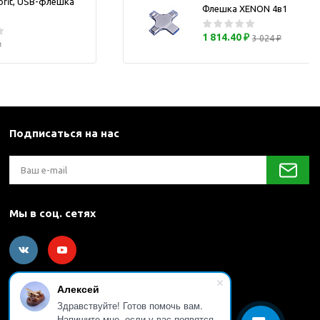
ofit, USB-флешка
Флешка XENON 4в1
каны
1 814.40 ₽
3 024 ₽
₽
и термосы
Подписаться на нас
Мы в соц. сетях
Алексей
Здравствуйте! Готов помочь вам.
Напишите мне, если у вас появятся