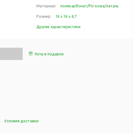
работы
Материал:
поликарбонат/PU-кожа/латунь
 пляже
Обеденный перерыв
Размер:
16 х 16 х 4,7
а природе
Организация рабочего
ии
Другие характеристики
места
ны
Перекус в рабочее время
а и хобби
Спорт в домашних
условиях
Хочу в подарок
Товары для детей
Уютная атмосфера дома
й
Товары с поверхностью
ля
soft-touch
Товары с подсветкой
логотипа
 и поездов
утешествий
Условия доставки