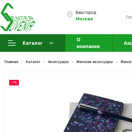
Ваш город
Москва
О
Каталог
Ак
компании
Электроника
А
Главная
Каталог
Аксессуары
Женские аксессуары
Женск
Флеш накопители (промо)
А
а
OTG флешки
-7%
Деревянные флешки
Кожаные флешки
Металлические флешки
Флешки для нанесения
Подарочные наборы
Стеклянные флешки
Ж