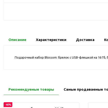
USB-хабы
Л
Аксессуары для селфи
Аудио сплиттеры
Держатели для
мобильных телефонов
Кабели для мобильных
Описание
Характеристики
Доставка
К
телефонов
Кошельки-накладки для
мобильных телефонов
Подарочный набор Blossom: брелок с USB-флешкой на 16 Гб, б
Линзы для телефона
Моноподы
Наборы мобильных
аксессуаров
Настольные зарядные
Рекомендуемые товары
Самые продаваемые т
устройства
Органайзеры для
проводов
-40%