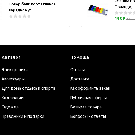
Флешка Pr
Повер банк портативное
ужские аксессуары
Кружки и ста
Орландо,...
зарядное ус...
Барсетки и несессеры
Посуда
198 ₽
330 
Мужские наборы
Термокружки 
Наборы с визитницей
Одежда
Органайзеры
Каталог
Портмоне
Помощь
Хьюмидоры
Электроника
Оплата
Часы наручные мужские
Аксессуары
Доставка
Шкатулки для часов
Для дома отдыха и спорта
Как оформить заказ
фисные аксессуары
Коллекции
Публичная оферта
Блокноты и записные
Одежда
Возврат товара
книжки
Держатели для бейджа
Праздники и подарки
Вопросы - ответы
Ежедневники
Канцелярские товары