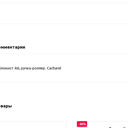
2018 FIFA Worl
ичные аксессуары
Russia™
Аксессуары в русском
Емкости для п
стиле
Наборы для с
Аксессуары для одежды
Спортивные а
и обуви
Товары для
Брелоки
болельщиков
омментарии
Визитницы и ключницы
Товары для
Гигиенические средства
велосипедист
Для курения
локнот A6, ручка-роллер. Cacharel
Кухня и посуда
Значки
Аксессуары дл
Кошельки и монетницы
Аксессуары дл
Обложки для паспорта
Аксессуары дл
Очки
Аксессуары дл
овары
Религиозные подарки
кофе
Ремешки на шею
Емкости для п
Таблетницы
-40%
Контейнеры д