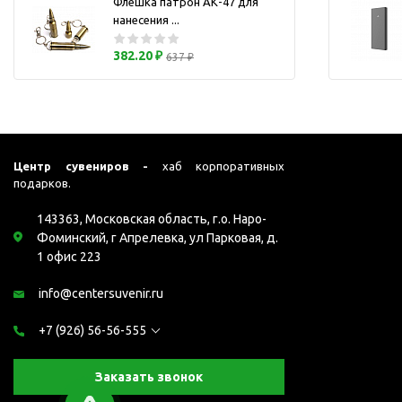
Флешка патрон АК-47 для
Перчатки для сенсорного
М
нанесения ...
экрана
Подставки под
382.20 ₽
637 ₽
мобильные телефоны
Стилусы
Усилители звука
Чехлы для планшетов
Центр сувениров -
хаб корпоративных
Чехлы для смартфонов
подарков.
Весы
143363, Московская область, г.о. Наро-
Мониторы
Фоминский, г Апрелевка, ул Парковая, д.
Телевидение и кино
1 офис 223
О
Упаковка и аксессуары
info@centersuvenir.ru
Аксессуары для ПК
+7 (926) 56-56-555
Аксессуары для чистки
ПК
Заказать звонок
Веб-камеры