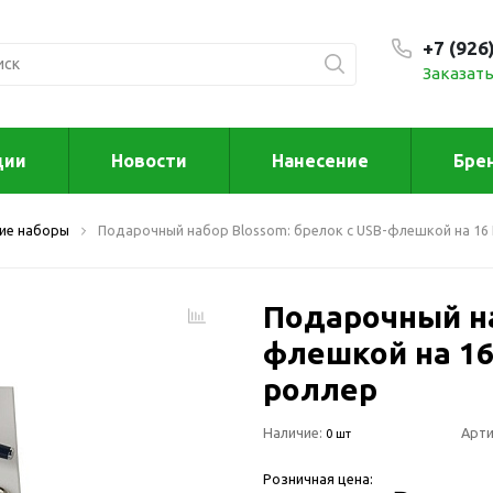
+7 (926
Заказать
С 9:00
ции
Новости
Нанесение
Бре
ксессуары
Для дома отд
ие наборы
Подарочный набор Blossom: брелок с USB-флешкой на 16 
спорта
втомобильные
ксессуары
Для дома
Автомобильные наборы
Подарочный на
Декор
Для кузова
Другое
флешкой на 16 
Для салона
Инструменты 
роллер
мультитулы
Многофункциональные
инструменты
Искусство
Наличие:
Арти
0 шт
Фонари
Для отдыха
Розничная цена:
енские аксессуары