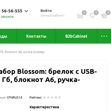
) 56-56-555
Войти
0
0
0
Личный кабинет
 звонок
 до 20:00
нды
Контакты
B2bCabinet
ыха и
Коллекции
Гб, блокнот A6, ручка-роллер
«Зеленая» серия
Товары из бамбука
бор Blossom: брелок с USB-
Товары из
переработанных
Гб, блокнот A6, ручка-
материалов
и
Товары из растительного
сырья
кул:
CPNRU514
Рейтинг:
Товары для сублимации
Характеристики
Товары для удалённой