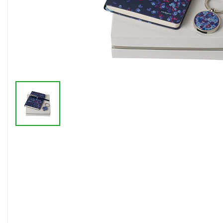
Флешки браслеты
Флешки визитки
Флешки ручки
Флешки с кристаллами
Зарядные устройства
(power bank)
Powerbank (промо)
Аккумуляторы
Molicel
Жесткие диски
Оперативная память (RAM)
З
Автомобильные зарядные
устройства для нанесения
Аксессуары для
мобильных
USB-переходники