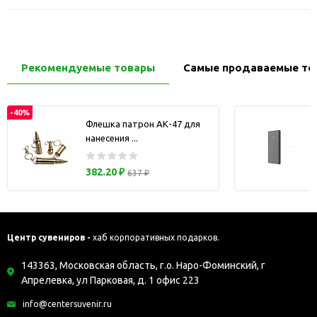
Рекомендуемые товары
Самые продаваемые то
-40%
Флешка патрон АК-47 для
нанесения ...
з
382.20 ₽
637 ₽
Центр сувениров -
хаб корпоративных подарков.
143363, Московская область, г.о. Наро-Фоминский, г
Апрелевка, ул Парковая, д. 1 офис 223
info@centersuvenir.ru