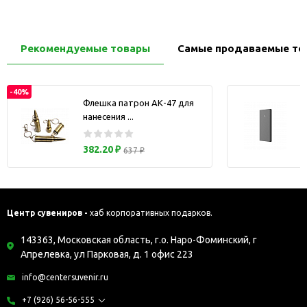
Рекомендуемые товары
Самые продаваемые то
-40%
Флешка патрон АК-47 для
нанесения ...
з
382.20 ₽
637 ₽
Центр сувениров -
хаб корпоративных подарков.
143363, Московская область, г.о. Наро-Фоминский, г
Апрелевка, ул Парковая, д. 1 офис 223
info@centersuvenir.ru
+7 (926) 56-56-555