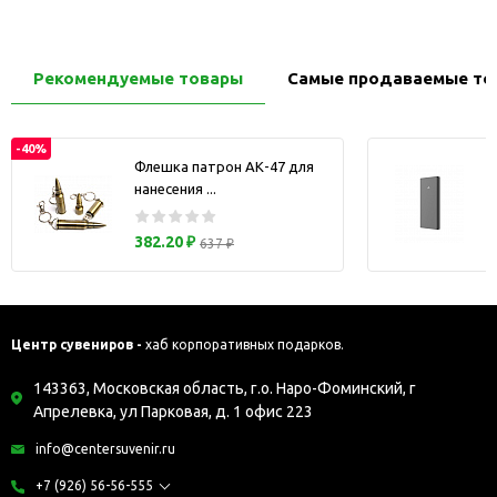
Рекомендуемые товары
Самые продаваемые то
-40%
Флешка патрон АК-47 для
нанесения ...
з
382.20 ₽
637 ₽
Центр сувениров -
хаб корпоративных подарков.
143363, Московская область, г.о. Наро-Фоминский, г
Апрелевка, ул Парковая, д. 1 офис 223
info@centersuvenir.ru
+7 (926) 56-56-555