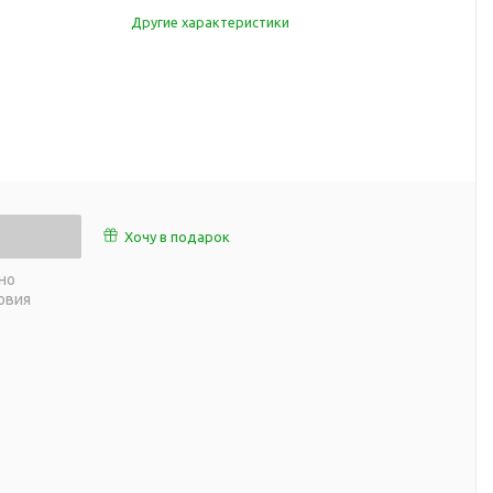
работы
Другие характеристики
 пляже
Обеденный перерыв
а природе
Организация рабочего
ии
места
ны
Перекус в рабочее время
а и хобби
Спорт в домашних
условиях
Товары для детей
Хочу в подарок
Уютная атмосфера дома
й
но
Товары с поверхностью
ля
овия
soft-touch
Товары с подсветкой
логотипа
 и поездов
утешествий