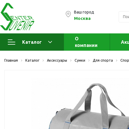
Ваш город
Москва
О
Каталог
Ак
компании
Электроника
А
Главная
Каталог
Аксессуары
Сумки
Для спорта
Спор
Флеш накопители (промо)
А
а
OTG флешки
Деревянные флешки
Кожаные флешки
Металлические флешки
Флешки для нанесения
Подарочные наборы
Стеклянные флешки
Ж