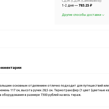
2018 FIFA Worl
СДЭК (СДЭК (Самовывоз))
ичные аксессуары
1-2 дня —
783.25 ₽
Russia™
Аксессуары в русском
Емкости для п
Другие способы доставки
стиле
Наборы для с
Аксессуары для одежды
Спортивные а
и обуви
Товары для
Брелоки
болельщиков
Визитницы и ключницы
Товары для
Гигиенические средства
велосипедист
Для курения
Кухня и посуда
Значки
Аксессуары дл
омментарии
Кошельки и монетницы
Аксессуары дл
Обложки для паспорта
Аксессуары дл
Очки
с большим основным отделением отлично подходит для путешествий или 
Аксессуары дл
мень 117 см, высота ручек 28,5 см. Термотрансфер (1 цвет (цветные и
Религиозные подарки
кофе
а оборудования в размере 7300 рублей на весь тираж.
Ремешки на шею
Емкости для п
Таблетницы
Контейнеры д