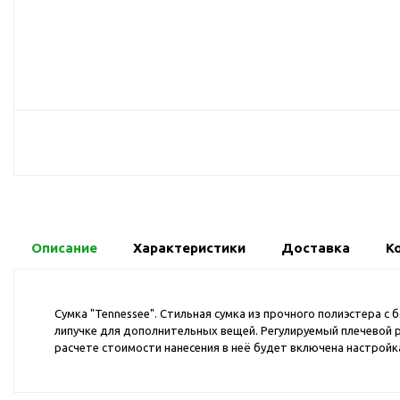
USB-хабы
Л
Аксессуары для селфи
Аудио сплиттеры
Держатели для
мобильных телефонов
Кабели для мобильных
телефонов
Кошельки-накладки для
мобильных телефонов
Линзы для телефона
Моноподы
Описание
Характеристики
Доставка
К
Наборы мобильных
аксессуаров
Сумка "Tennessee". Стильная сумка из прочного полиэстера 
Настольные зарядные
липучке для дополнительных вещей. Регулируемый плечевой ре
устройства
расчете стоимости нанесения в неё будет включена настройк
Органайзеры для
проводов