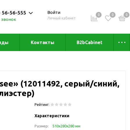
) 56-56-555
Войти
0
0
0
Личный кабинет
 звонок
 до 20:00
нды
Контакты
B2bCabinet
ыха и
Коллекции
«Зеленая» серия
Товары из бамбука
see» (12011492, серый/синий,
Товары из
переработанных
олиэстер)
материалов
и
Товары из растительного
Рейтинг:
сырья
Характеристики
Товары для сублимации
Размер:
510х280х280 мм
Товары для удалённой