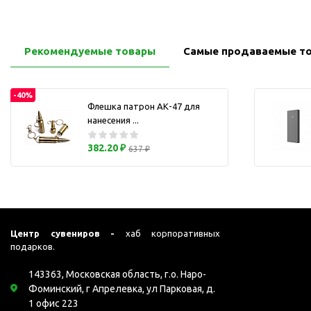
Перчатки для сенсорного
М
экрана
Подставки под
Рекомендуемые товары
Самые продаваемые т
мобильные телефоны
Стилусы
-40%
Усилители звука
Флешка патрон АК-47 для
Чехлы для планшетов
нанесения ...
Чехлы для смартфонов
382.20 ₽
637 ₽
Весы
Мониторы
Телевидение и кино
О
Упаковка и аксессуары
Центр сувениров -
хаб корпоративных
Аксессуары для ПК
подарков.
Аксессуары для чистки
ПК
143363, Московская область, г.о. Наро-
Фоминский, г Апрелевка, ул Парковая, д.
Веб-камеры
1 офис 223