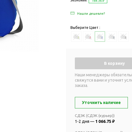
Дача и сад
Экономия:
164.36 ₽
Женские наборы
Для отдыха на
Нашли дешевле?
Женские портмоне
Для отдыха н
Зеркала
Для релаксац
Выберите Цвет :
Косметички
Для спа и сау
Крючки для сумок
Для творчеств
Маникюрные наборы
Игры
Платки
Пледы
В корзину
Сумки женские
Для путешестви
Наши менеджеры обязатель
Украшения
Аксессуары д
свяжутся вами и уточнят усл
путешествий
Часы наручные женские
заказа.
Для активных
онты
путешествий
Дождевики
Уточнить наличие
Для самолетов
Зонты-трости
Наборы для п
СДЭК (СДЭК (курьер))
Наборы с зонтами
1-2 дня —
1 066.75 ₽
Для спорта
Складные зонты