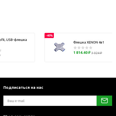
каны
и термосы
-40%
ofit, USB-флешка
Флешка XENON 4в1
1 814.40 ₽
3 024 ₽
₽
Подписаться на нас