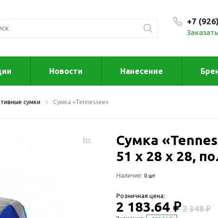
+7 (926
Заказать
С 9:00
ции
Новости
Нанесение
Бре
ксессуары
Для дома отд
тивные сумки
Сумка «Tennessee»
спорта
втомобильные
ксессуары
Для дома
Автомобильные наборы
Сумка «Tennes
Декор
Для кузова
Другое
51 х 28 х 28, п
Для салона
Инструменты 
Наличие:
мультитулы
0 шт
Многофункциональные
инструменты
Искусство
Розничная цена:
Фонари
2 183.64 ₽
Для отдыха
2 348 ₽
енские аксессуары