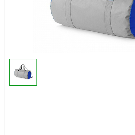
Флешки браслеты
Флешки визитки
Флешки ручки
Флешки с кристаллами
Зарядные устройства
(power bank)
Powerbank (промо)
Аккумуляторы
Molicel
Жесткие диски
Оперативная память (RAM)
З
Автомобильные зарядные
устройства для нанесения
Аксессуары для
мобильных
USB-переходники