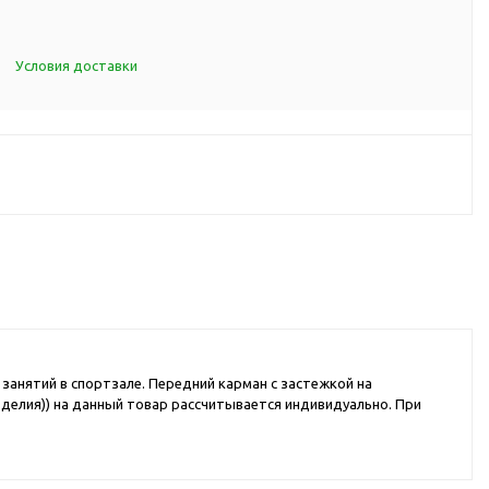
d Cup
итья
Условия доставки
порта
ксессуары
ов
я алкоголя
я вина
я кухни
занятий в спортзале. Передний карман с застежкой на
я чая и
зделия)) на данный товар рассчитывается индивидуально. При
итья
ля еды