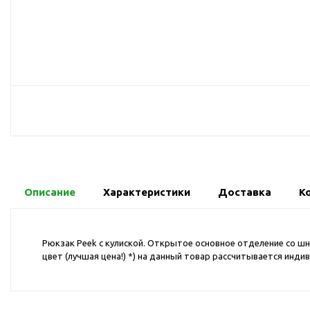
USB-хабы
Л
Аксессуары для селфи
Аудио сплиттеры
Держатели для
мобильных телефонов
Кабели для мобильных
телефонов
Кошельки-накладки для
мобильных телефонов
Линзы для телефона
Моноподы
Описание
Характеристики
Доставка
К
Наборы мобильных
аксессуаров
Рюкзак Peek с кулиской. Открытое основное отделение со шн
Настольные зарядные
цвет (лучшая цена!) *) на данный товар рассчитывается инди
устройства
Органайзеры для
проводов