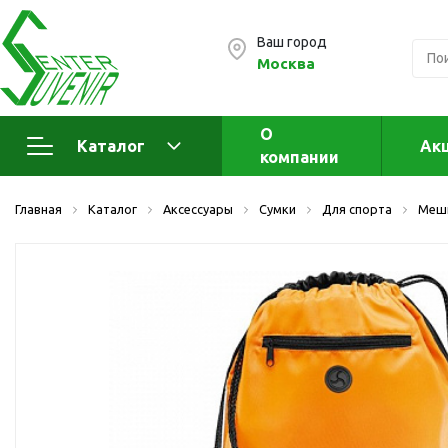
Ваш город
Москва
О
Каталог
Ак
компании
Электроника
А
Главная
Каталог
Аксессуары
Сумки
Для спорта
Меш
Флеш накопители (промо)
А
а
OTG флешки
Деревянные флешки
Кожаные флешки
Металлические флешки
Флешки для нанесения
Подарочные наборы
Стеклянные флешки
Ж