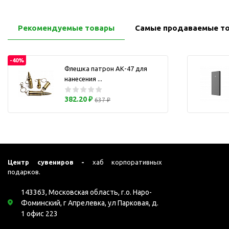
Перчатки для сенсорного
М
экрана
Рекомендуемые товары
Самые продаваемые т
Подставки под
мобильные телефоны
Стилусы
-40%
Флешка патрон АК-47 для
Усилители звука
нанесения ...
Чехлы для планшетов
382.20 ₽
637 ₽
Чехлы для смартфонов
Весы
Мониторы
Телевидение и кино
О
Упаковка и аксессуары
Центр сувениров -
хаб корпоративных
подарков.
Аксессуары для ПК
Аксессуары для чистки
143363, Московская область, г.о. Наро-
ПК
Фоминский, г Апрелевка, ул Парковая, д.
1 офис 223
Веб-камеры