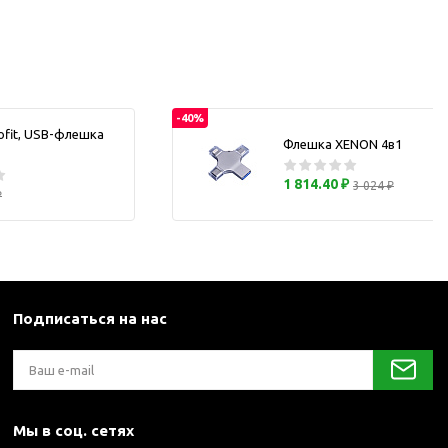
каны
и термосы
-40%
ofit, USB-флешка
Флешка XENON 4в1
1 814.40 ₽
3 024 ₽
₽
Подписаться на нас
Мы в соц. сетях