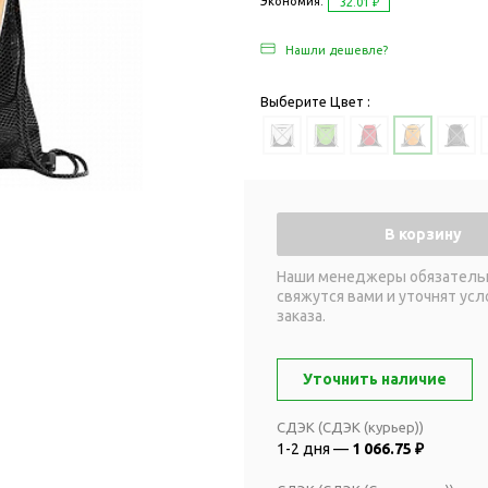
Дача и сад
Экономия:
32.01 ₽
Женские наборы
Для отдыха на
Нашли дешевле?
Женские портмоне
Для отдыха н
Зеркала
Для релаксац
Выберите Цвет :
Косметички
Для спа и сау
Крючки для сумок
Для творчеств
Маникюрные наборы
Игры
Платки
Пледы
В корзину
Сумки женские
Для путешестви
Наши менеджеры обязатель
Украшения
Аксессуары д
свяжутся вами и уточнят усл
путешествий
Часы наручные женские
заказа.
Для активных
онты
путешествий
Дождевики
Уточнить наличие
Для самолетов
Зонты-трости
Наборы для п
СДЭК (СДЭК (курьер))
Наборы с зонтами
1-2 дня —
1 066.75 ₽
Для спорта
Складные зонты