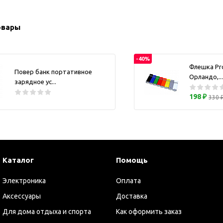
ужские аксессуары
Кружки и ста
Барсетки и несессеры
Посуда
овары
Мужские наборы
Термокружки 
Наборы с визитницей
-40%
Одежда
Флешка Pr
Повер банк портативное
Орландо,...
Органайзеры
зарядное ус...
Портмоне
198 ₽
330 
Хьюмидоры
Часы наручные мужские
Шкатулки для часов
фисные аксессуары
Каталог
Помощь
Блокноты и записные
книжки
Электроника
Оплата
Держатели для бейджа
Аксессуары
Доставка
Ежедневники
Для дома отдыха и спорта
Как оформить заказ
Канцелярские товары