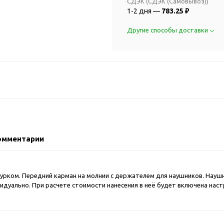
2018 FIFA Worl
СДЭК (СДЭК (Самовывоз))
ичные аксессуары
1-2 дня —
783.25 ₽
Russia™
Аксессуары в русском
Емкости для п
Другие способы доставки
стиле
Наборы для с
Аксессуары для одежды
Спортивные а
и обуви
Товары для
Брелоки
болельщиков
Визитницы и ключницы
Товары для
Гигиенические средства
велосипедист
Для курения
Кухня и посуда
Значки
Аксессуары дл
омментарии
Кошельки и монетницы
Аксессуары дл
Обложки для паспорта
Аксессуары дл
Очки
урком. Передний карман на молнии с держателем для наушников. Наушн
Аксессуары дл
видуально. При расчете стоимости нанесения в неё будет включена наст
Религиозные подарки
кофе
Ремешки на шею
Емкости для п
Таблетницы
Контейнеры д