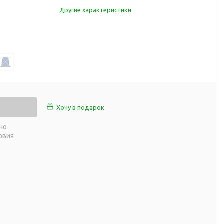
работы
Другие характеристики
 пляже
Обеденный перерыв
а природе
Организация рабочего
ии
места
ны
Перекус в рабочее время
а и хобби
Спорт в домашних
условиях
Товары для детей
Хочу в подарок
Уютная атмосфера дома
й
но
Товары с поверхностью
ля
овия
soft-touch
Товары с подсветкой
логотипа
 и поездов
утешествий