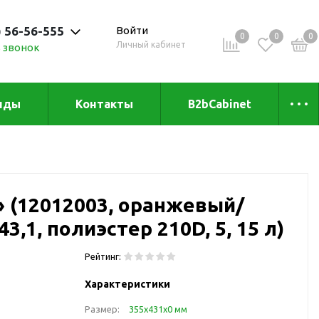
) 56-56-555
Войти
0
0
0
Личный кабинет
 звонок
 до 20:00
нды
Контакты
B2bCabinet
ыха и
Коллекции
«Зеленая» серия
Товары из бамбука
 (12012003, оранжевый/
Товары из
переработанных
43,1, полиэстер 210D, 5, 15 л)
материалов
и
Товары из растительного
Рейтинг:
сырья
Характеристики
Товары для сублимации
Размер:
355х431х0 мм
Товары для удалённой