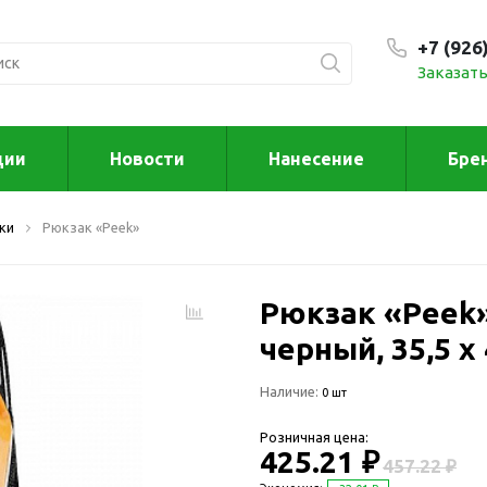
+7 (926
Заказать
С 9:00
ции
Новости
Нанесение
Бре
ксессуары
Для дома отд
ки
Рюкзак «Peek»
спорта
втомобильные
ксессуары
Для дома
Автомобильные наборы
Рюкзак «Peek»
Декор
Для кузова
Другое
черный, 35,5 х 
Для салона
Инструменты 
Наличие:
мультитулы
0 шт
Многофункциональные
инструменты
Искусство
Розничная цена:
Фонари
425.21 ₽
Для отдыха
457.22 ₽
енские аксессуары