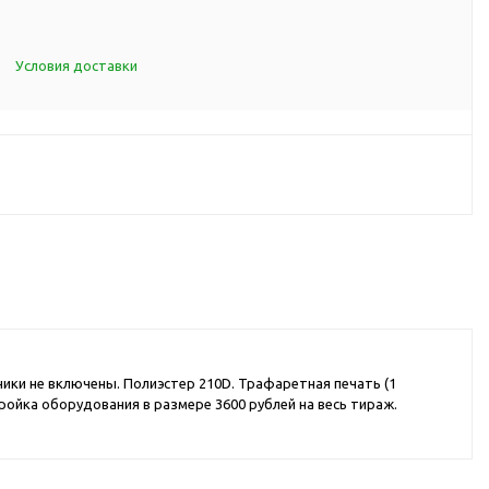
d Cup
итья
Условия доставки
порта
ксессуары
ов
я алкоголя
я вина
я кухни
ики не включены. Полиэстер 210D. Трафаретная печать (1
я чая и
ройка оборудования в размере 3600 рублей на весь тираж.
итья
ля еды