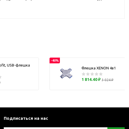
каны
и термосы
-40%
ofit, USB-флешка
Флешка XENON 4в1
1 814.40 ₽
3 024 ₽
₽
Подписаться на нас