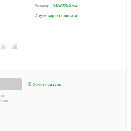
работы
Размер:
342х355х0 мм
 пляже
Обеденный перерыв
Другие характеристики
а природе
Организация рабочего
ии
места
ны
Перекус в рабочее время
а и хобби
Спорт в домашних
условиях
Товары для детей
Уютная атмосфера дома
й
Товары с поверхностью
ля
soft-touch
Хочу в подарок
Товары с подсветкой
но
логотипа
овия
 и поездов
утешествий