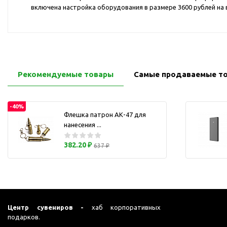
Перчатки для сенсорного
включена настройка оборудования в размере 3600 рублей на 
М
экрана
Подставки под
мобильные телефоны
Стилусы
Усилители звука
Рекомендуемые товары
Самые продаваемые т
Чехлы для планшетов
Чехлы для смартфонов
-40%
Флешка патрон АК-47 для
Весы
нанесения ...
Мониторы
Телевидение и кино
382.20 ₽
637 ₽
О
Упаковка и аксессуары
Аксессуары для ПК
Аксессуары для чистки
ПК
Центр сувениров -
хаб корпоративных
Веб-камеры
подарков.