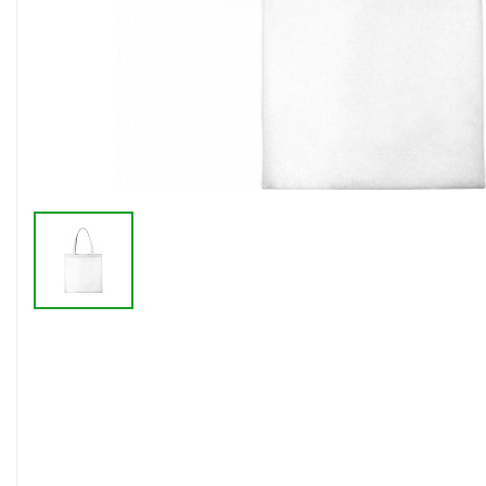
Флешки браслеты
Флешки визитки
Флешки ручки
Флешки с кристаллами
Зарядные устройства
(power bank)
Powerbank (промо)
Аккумуляторы
Molicel
Жесткие диски
Оперативная память (RAM)
З
Автомобильные зарядные
устройства для нанесения
Аксессуары для
мобильных
USB-переходники