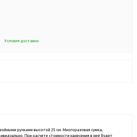
d Cup
итья
порта
ксессуары
Условия доставки
ов
я алкоголя
я вина
я кухни
я чая и
итья
войными ручками высотой 25 см. Многоразовая сумка,
ля еды
дивидуально. При расчете стоимости нанесения в неё будет