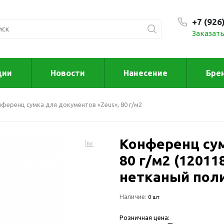
+7 (926
Заказать
С 9:00
ции
Новости
Нанесение
Бре
ксессуары
Для дома отд
ференц сумка для документов «Zeus», 80 г/м2
спорта
втомобильные
ксессуары
Для дома
Автомобильные наборы
Конференц сум
Декор
Для кузова
Другое
80 г/м2 (120118
Для салона
Инструменты 
нетканый пол
мультитулы
Многофункциональные
инструменты
Искусство
Наличие:
0 шт
Фонари
Для отдыха
Розничная цена:
енские аксессуары