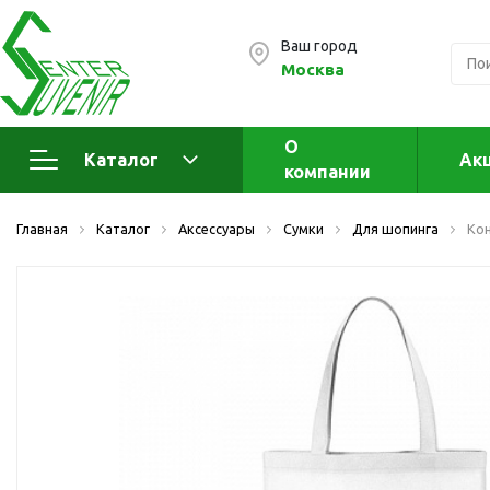
Ваш город
Москва
О
Каталог
Ак
компании
Электроника
А
Главная
Каталог
Аксессуары
Сумки
Для шопинга
Кон
Флеш накопители (промо)
А
а
OTG флешки
Деревянные флешки
Кожаные флешки
Металлические флешки
Флешки для нанесения
Подарочные наборы
Стеклянные флешки
Ж