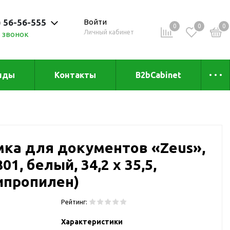
) 56-56-555
Войти
0
0
0
Личный кабинет
 звонок
 до 20:00
нды
Контакты
B2bCabinet
ыха и
Коллекции
«Зеленая» серия
Товары из бамбука
ка для документов «Zeus»,
Товары из
переработанных
01, белый, 34,2 х 35,5,
материалов
и
ипропилен)
Товары из растительного
сырья
Рейтинг:
Товары для сублимации
Характеристики
Товары для удалённой