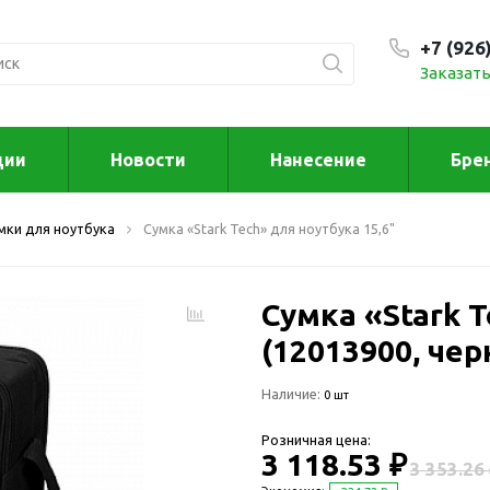
+7 (926
Заказать
С 9:00
ции
Новости
Нанесение
Бре
ксессуары
Для дома отд
мки для ноутбука
Сумка «Stark Tech» для ноутбука 15,6"
спорта
втомобильные
ксессуары
Для дома
Автомобильные наборы
Сумка «Stark T
Декор
Для кузова
Другое
(12013900, чер
Для салона
Инструменты 
Наличие:
мультитулы
0 шт
Многофункциональные
инструменты
Искусство
Розничная цена:
Фонари
3 118.53 ₽
Для отдыха
3 353.26
енские аксессуары