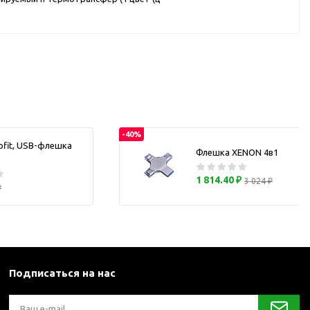
каны
и термосы
-40%
ofit, USB-флешка
Флешка XENON 4в1
1 814.40 ₽
3 024 ₽
₽
Подписаться на нас