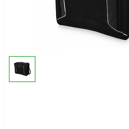
Флешки браслеты
Флешки визитки
Флешки ручки
Флешки с кристаллами
Зарядные устройства
(power bank)
Powerbank (промо)
Аккумуляторы
Molicel
Жесткие диски
Оперативная память (RAM)
З
Автомобильные зарядные
устройства для нанесения
Аксессуары для
мобильных
USB-переходники