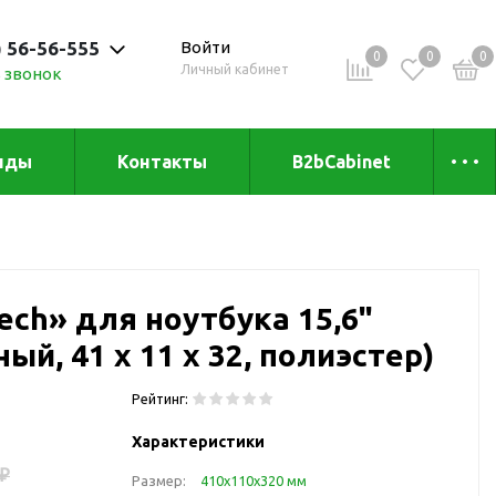
) 56-56-555
Войти
0
0
0
Личный кабинет
 звонок
 до 20:00
нды
Контакты
B2bCabinet
ыха и
Коллекции
«Зеленая» серия
Товары из бамбука
ech» для ноутбука 15,6"
Товары из
переработанных
ный, 41 х 11 х 32, полиэстер)
материалов
и
Товары из растительного
Рейтинг:
сырья
Характеристики
Товары для сублимации
 ₽
Размер:
410х110х320 мм
Товары для удалённой