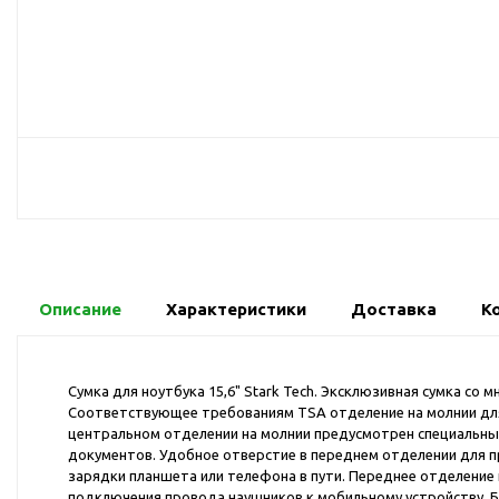
USB-хабы
Л
Аксессуары для селфи
Аудио сплиттеры
Держатели для
мобильных телефонов
Кабели для мобильных
телефонов
Кошельки-накладки для
мобильных телефонов
Линзы для телефона
Моноподы
Описание
Характеристики
Доставка
К
Наборы мобильных
аксессуаров
Сумка для ноутбука 15,6" Stark Tech. Эксклюзивная сумка с
Настольные зарядные
Соответствующее требованиям TSA отделение на молнии для 
устройства
центральном отделении на молнии предусмотрен специальный
Органайзеры для
документов. Удобное отверстие в переднем отделении для пр
зарядки планшета или телефона в пути. Переднее отделение 
проводов
подключения провода наушников к мобильному устройству. Б