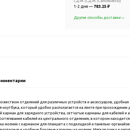
2018 FIFA Worl
СДЭК (СДЭК (Самовывоз))
ичные аксессуары
1-2 дня —
783.25 ₽
Russia™
Аксессуары в русском
Емкости для п
Другие способы доставки
стиле
Наборы для с
Аксессуары для одежды
Спортивные а
и обуви
Товары для
Брелоки
болельщиков
Визитницы и ключницы
Товары для
Гигиенические средства
велосипедист
Для курения
Кухня и посуда
Значки
Аксессуары дл
омментарии
Кошельки и монетницы
Аксессуары дл
Обложки для паспорта
Аксессуары дл
Очки
о множеством отделений для различных устройств и аксессуаров, удобн
Аксессуары дл
ноутбука, который удобно располагается на ленте при прохождении до
Религиозные подарки
кофе
 карман для зарядного устройства, сетчатые карманы для кабелей и а
Ремешки на шею
отягивания кабелей из центрального отделения, в котором находится 
Емкости для п
на молнии с карманом для планшета с подкладкой и панелью-органайзе
Таблетницы
Контейнеры д
езопасные и удобные боковые карманы на молнии. Мягкая ручка и регу