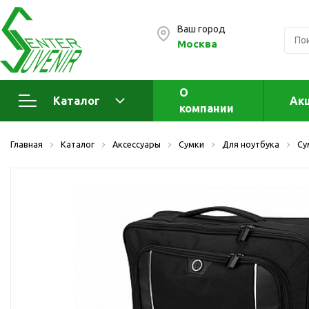
Ваш город
Москва
О
Каталог
Ак
компании
Электроника
А
Главная
Каталог
Аксессуары
Сумки
Для ноутбука
Су
Флеш накопители (промо)
А
а
OTG флешки
Деревянные флешки
Кожаные флешки
Металлические флешки
Флешки для нанесения
Подарочные наборы
Стеклянные флешки
Ж