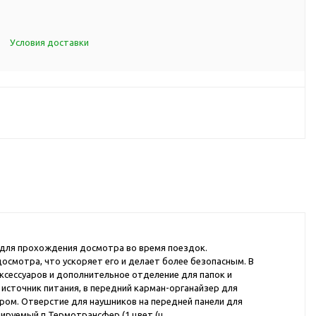
d Cup
итья
Условия доставки
порта
ксессуары
ов
я алкоголя
я вина
я кухни
ая для прохождения досмотра во время поездок.
я чая и
смотра, что ускоряет его и делает более безопасным. В
ксессуаров и дополнительное отделение для папок и
источник питания, в передний карман-органайзер для
итья
ром. Отверстие для наушников на передней панели для
ля еды
лируемый п Термотрансфер (1 цвет (ц