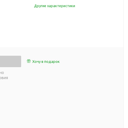
работы
Другие характеристики
 пляже
Обеденный перерыв
а природе
Организация рабочего
ии
места
ны
Перекус в рабочее время
а и хобби
Спорт в домашних
условиях
Товары для детей
Хочу в подарок
Уютная атмосфера дома
й
но
Товары с поверхностью
ля
овия
soft-touch
Товары с подсветкой
логотипа
 и поездов
утешествий