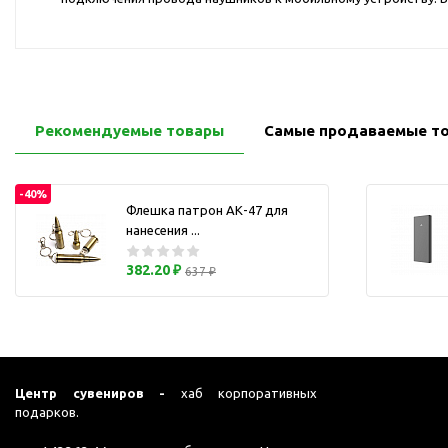
Перчатки для сенсорного
М
экрана
Подставки под
мобильные телефоны
Стилусы
Рекомендуемые товары
Самые продаваемые т
Усилители звука
Чехлы для планшетов
-40%
Чехлы для смартфонов
Флешка патрон АК-47 для
Весы
нанесения ...
Мониторы
382.20 ₽
637 ₽
Телевидение и кино
О
Упаковка и аксессуары
Аксессуары для ПК
Аксессуары для чистки
Центр сувениров -
хаб корпоративных
ПК
подарков.
Веб-камеры