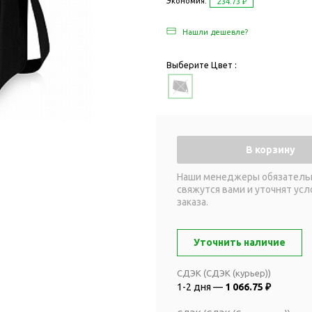
Дача и сад
Экономия:
234.73 ₽
Женские наборы
Для отдыха на
Нашли дешевле?
Женские портмоне
Для отдыха н
Зеркала
Для релаксац
Выберите Цвет :
Косметички
Для спа и сау
Крючки для сумок
Для творчеств
Маникюрные наборы
Игры
Платки
Пледы
В корзину
Сумки женские
Для путешестви
Наши менеджеры обязатель
Украшения
Аксессуары д
свяжутся вами и уточнят усл
путешествий
Часы наручные женские
заказа.
Для активных
онты
путешествий
Дождевики
Уточнить наличие
Для самолетов
Зонты-трости
Наборы для п
СДЭК (СДЭК (курьер))
Наборы с зонтами
1-2 дня —
1 066.75 ₽
Для спорта
Складные зонты