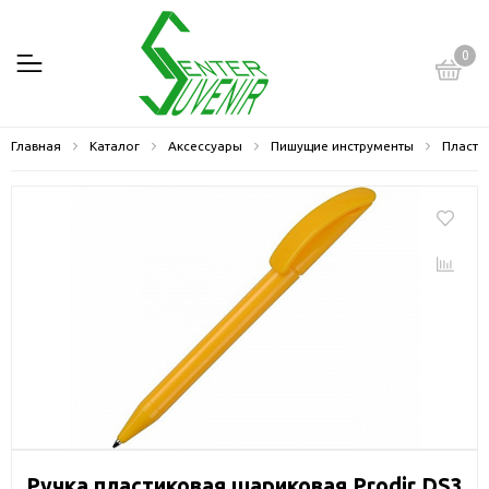
0
Главная
Каталог
Аксессуары
Пишущие инструменты
Пласти
Ручка пластиковая шариковая Prodir DS3