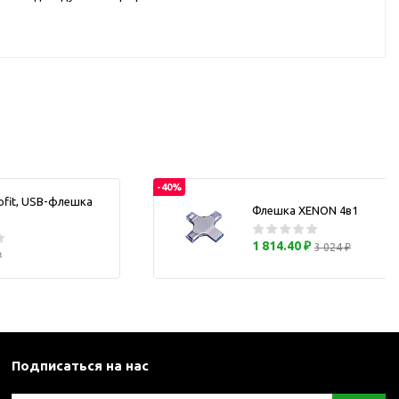
каны
и термосы
-40%
ofit, USB-флешка
Флешка XENON 4в1
1 814.40 ₽
3 024 ₽
₽
Подписаться на нас