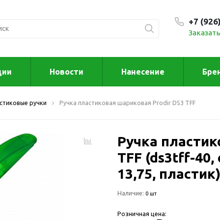
+7 (926
Заказать
С 9:00
ции
Новости
Нанесение
Бре
ксессуары
Для дома отд
стиковые ручки
Ручка пластиковая шариковая Prodir DS3 TFF
спорта
втомобильные
ксессуары
Для дома
Автомобильные наборы
Ручка пластик
Декор
Для кузова
Другое
TFF (ds3tff-40
Для салона
Инструменты 
13,75, пластик
мультитулы
Многофункциональные
инструменты
Искусство
Наличие:
0 шт
Фонари
Для отдыха
Розничная цена:
енские аксессуары