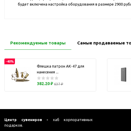
Перчатки для сенсорного
будет включена настройка оборудования в размере 2900 рубл
М
экрана
Подставки под
мобильные телефоны
Стилусы
Усилители звука
Рекомендуемые товары
Самые продаваемые т
Чехлы для планшетов
Чехлы для смартфонов
-40%
Флешка патрон АК-47 для
Весы
нанесения ...
Мониторы
Телевидение и кино
382.20 ₽
637 ₽
О
Упаковка и аксессуары
Аксессуары для ПК
Аксессуары для чистки
ПК
Центр сувениров -
хаб корпоративных
Веб-камеры
подарков.