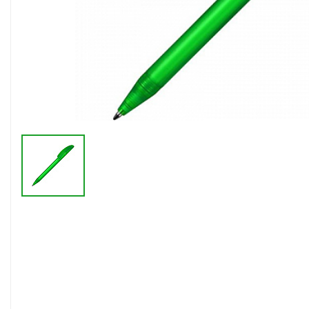
Флешки браслеты
Флешки визитки
Флешки ручки
Флешки с кристаллами
Зарядные устройства
(power bank)
Powerbank (промо)
Аккумуляторы
Molicel
Жесткие диски
Оперативная память (RAM)
З
Автомобильные зарядные
устройства для нанесения
Аксессуары для
мобильных
USB-переходники