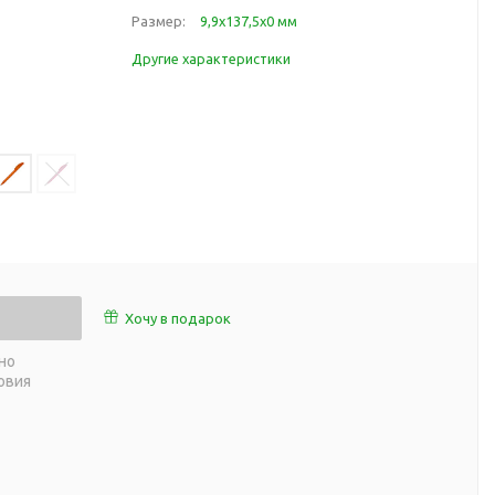
работы
Размер:
9,9х137,5х0 мм
 пляже
Обеденный перерыв
Другие характеристики
а природе
Организация рабочего
ии
места
ны
Перекус в рабочее время
а и хобби
Спорт в домашних
условиях
Товары для детей
Уютная атмосфера дома
й
Товары с поверхностью
ля
soft-touch
Хочу в подарок
Товары с подсветкой
но
логотипа
овия
 и поездов
утешествий