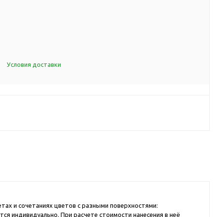
d Cup
итья
порта
ксессуары
Условия доставки
ов
я алкоголя
я вина
я кухни
я чая и
итья
тах и сочетаниях цветов с разными поверхностями:
ля еды
тся индивидуально. При расчете стоимости нанесения в неё