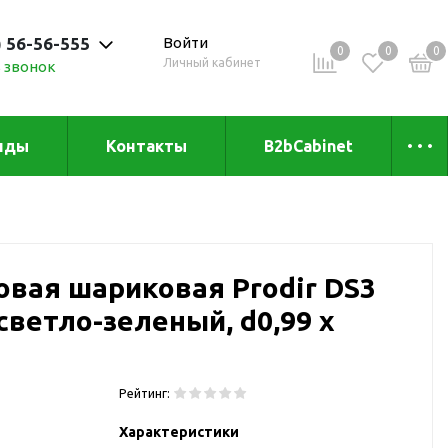
) 56-56-555
Войти
0
0
0
Личный кабинет
 звонок
 до 20:00
нды
Контакты
B2bCabinet
ыха и
Коллекции
«Зеленая» серия
Товары из бамбука
овая шариковая Prodir DS3
Товары из
переработанных
, светло-зеленый, d0,99 х
материалов
и
)
Товары из растительного
сырья
Рейтинг:
Товары для сублимации
Характеристики
Товары для удалённой