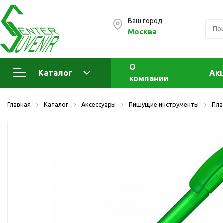
Ваш город
Москва
О
Каталог
Ак
компании
Электроника
А
Главная
Каталог
Аксессуары
Пишущие инструменты
Пла
Флеш накопители (промо)
А
а
OTG флешки
Деревянные флешки
Кожаные флешки
Металлические флешки
Флешки для нанесения
Подарочные наборы
Стеклянные флешки
Ж