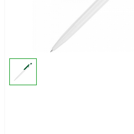
Флешки браслеты
Флешки визитки
Флешки ручки
Флешки с кристаллами
Зарядные устройства
(power bank)
Powerbank (промо)
Аккумуляторы
Molicel
Жесткие диски
Оперативная память (RAM)
З
Автомобильные зарядные
устройства для нанесения
Аксессуары для
мобильных
USB-переходники