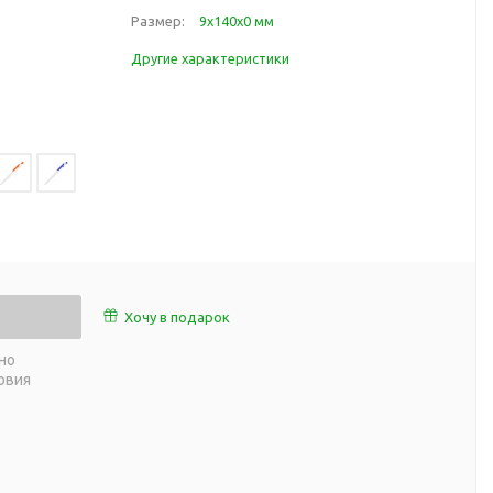
работы
Размер:
9х140х0 мм
 пляже
Обеденный перерыв
Другие характеристики
а природе
Организация рабочего
ии
места
ны
Перекус в рабочее время
а и хобби
Спорт в домашних
условиях
Товары для детей
Уютная атмосфера дома
й
Товары с поверхностью
ля
soft-touch
Хочу в подарок
Товары с подсветкой
но
логотипа
овия
 и поездов
утешествий