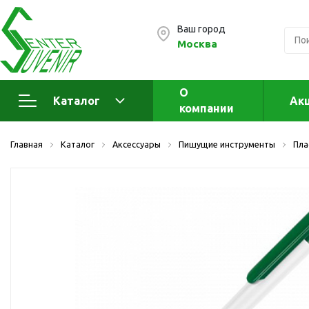
Ваш город
Москва
О
Каталог
Ак
компании
Электроника
А
Главная
Каталог
Аксессуары
Пишущие инструменты
Пла
Флеш накопители (промо)
А
а
OTG флешки
Деревянные флешки
Кожаные флешки
Металлические флешки
Флешки для нанесения
Подарочные наборы
Стеклянные флешки
Ж