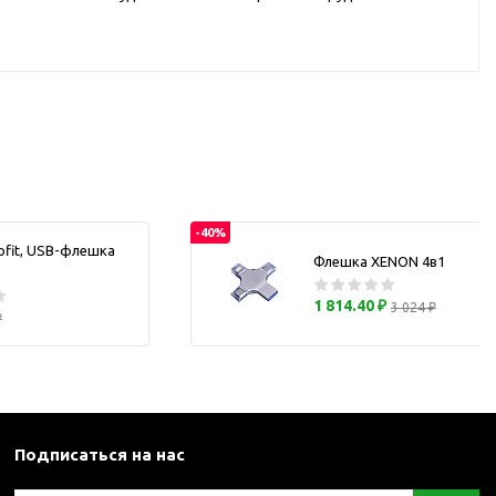
каны
и термосы
-40%
ofit, USB-флешка
Флешка XENON 4в1
1 814.40 ₽
3 024 ₽
₽
Подписаться на нас