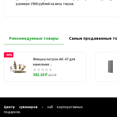
Перчатки для сенсорного
размере 2900 рублей на весь тираж.
М
экрана
Подставки под
мобильные телефоны
Стилусы
Усилители звука
Рекомендуемые товары
Самые продаваемые т
Чехлы для планшетов
Чехлы для смартфонов
-40%
Флешка патрон АК-47 для
Весы
нанесения ...
Мониторы
Телевидение и кино
382.20 ₽
637 ₽
О
Упаковка и аксессуары
Аксессуары для ПК
Аксессуары для чистки
ПК
Центр сувениров -
хаб корпоративных
Веб-камеры
подарков.