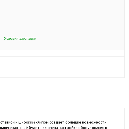
d Cup
итья
порта
ксессуары
Условия доставки
ов
я алкоголя
я вина
я кухни
я чая и
итья
 вставкой и широким клипом создает большие возможности
ля еды
 нанесения в неё будет включена настройка оборудования в