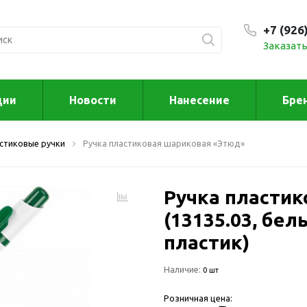
+7 (926
Заказать
С 9:00
ции
Новости
Нанесение
Бре
ксессуары
Для дома отд
стиковые ручки
Ручка пластиковая шариковая «Этюд»
спорта
втомобильные
ксессуары
Для дома
Автомобильные наборы
Ручка пласти
Декор
Для кузова
Другое
(13135.03, бел
Для салона
Инструменты 
пластик)
мультитулы
Многофункциональные
инструменты
Искусство
Наличие:
0 шт
Фонари
Для отдыха
Розничная цена:
енские аксессуары