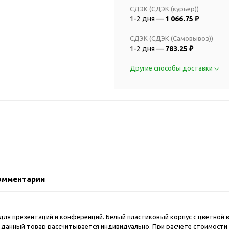
2018 FIFA Worl
ичные аксессуары
СДЭК (СДЭК (курьер))
Russia™
1-2 дня —
1 066.75 ₽
Аксессуары в русском
Емкости для п
стиле
СДЭК (СДЭК (Самовывоз))
Наборы для с
Аксессуары для одежды
1-2 дня —
783.25 ₽
Спортивные а
и обуви
Другие способы доставки
Товары для
Брелоки
болельщиков
Визитницы и ключницы
Товары для
Гигиенические средства
велосипедист
Для курения
Кухня и посуда
Значки
Аксессуары дл
Кошельки и монетницы
Аксессуары дл
Обложки для паспорта
Аксессуары дл
Очки
омментарии
Аксессуары дл
Религиозные подарки
кофе
Ремешки на шею
Емкости для п
для презентаций и конференций. Белый пластиковый корпус с цветной
Таблетницы
Контейнеры д
на данный товар рассчитывается индивидуально. При расчете стоимости