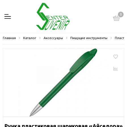
0
Главная
Каталог
Аксессуары
Пишущие инструменты
Пласти
Ручка пластиковая шариковая «Айседора»