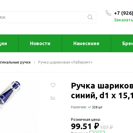
+7 (926
Заказать
С 9:00
ции
Новости
Нанесение
Бре
ксессуары
Для дома отд
гинальные ручки
Ручка шариковая «Лабиринт»
спорта
втомобильные
ксессуары
Для дома
Автомобильные наборы
Ручка шариков
Декор
Для кузова
Другое
синий, d1 х 15,
Для салона
Инструменты 
Наличие:
мультитулы
328 шт
Многофункциональные
инструменты
Искусство
Розничная цена:
Фонари
99.51 ₽
Для отдыха
107 ₽
енские аксессуары