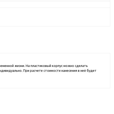
d Cup
итья
порта
ксессуары
ов
ременной жизни. На пластиковый корпус можно сделать
я алкоголя
ндивидуально. При расчете стоимости нанесения в неё будет
я вина
я кухни
я чая и
итья
ля еды