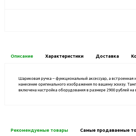
USB-хабы
Л
Аксессуары для селфи
Аудио сплиттеры
Держатели для
мобильных телефонов
Кабели для мобильных
телефонов
Описание
Характеристики
Доставка
К
Кошельки-накладки для
мобильных телефонов
Линзы для телефона
Шариковая ручка – функциональный аксессуар, а встроенная 
Моноподы
нанесение оригинального изображения по вашему эскизу. Тамп
включена настройка оборудования в размере 2900 рублей на 
Наборы мобильных
аксессуаров
Настольные зарядные
устройства
Органайзеры для
Рекомендуемые товары
проводов
Самые продаваемые т