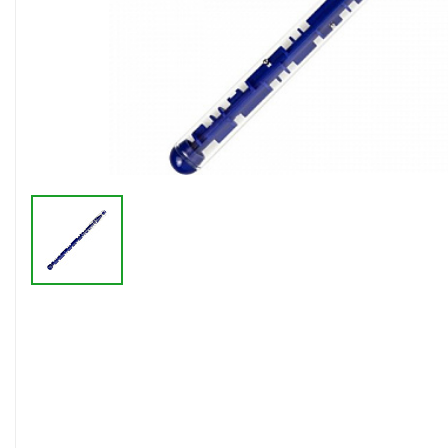
Флешки браслеты
Флешки визитки
Флешки ручки
Флешки с кристаллами
Зарядные устройства
(power bank)
Powerbank (промо)
Аккумуляторы
Molicel
Жесткие диски
Оперативная память (RAM)
З
Автомобильные зарядные
устройства для нанесения
Аксессуары для
мобильных
USB-переходники