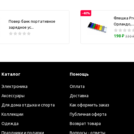
ужские аксессуары
Кружки и ста
Барсетки и несессеры
-40%
Посуда
Флешка Pr
Повер банк портативное
Мужские наборы
Термокружки 
Орландо,...
зарядное ус...
Наборы с визитницей
198 ₽
330 
Одежда
Органайзеры
Портмоне
Хьюмидоры
Каталог
Часы наручные мужские
Помощь
Шкатулки для часов
Электроника
Оплата
фисные аксессуары
Аксессуары
Доставка
Блокноты и записные
Для дома отдыха и спорта
Как оформить заказ
книжки
Коллекции
Публичная оферта
Держатели для бейджа
Одежда
Возврат товара
Ежедневники
Канцелярские товары
Праздники и подарки
Вопросы - ответы