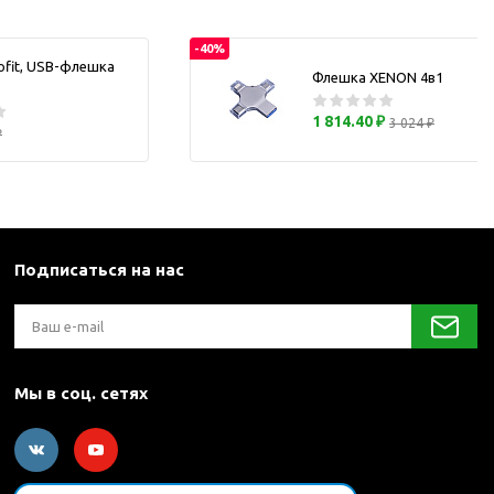
каны
-40%
ofit, USB-флешка
Флешка XENON 4в1
и термосы
1 814.40 ₽
3 024 ₽
₽
Подписаться на нас
Мы в соц. сетях