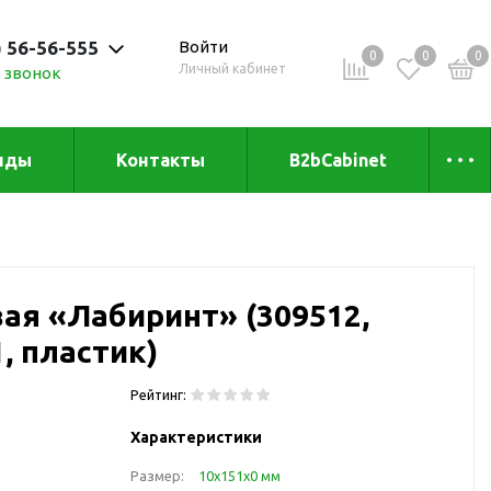
) 56-56-555
Войти
0
0
0
Личный кабинет
 звонок
 до 20:00
нды
Контакты
B2bCabinet
ыха и
Коллекции
«Зеленая» серия
Товары из бамбука
ая «Лабиринт» (309512,
Товары из
переработанных
1, пластик)
материалов
и
Товары из растительного
Рейтинг:
сырья
Характеристики
Товары для сублимации
Размер:
10х151х0 мм
Товары для удалённой