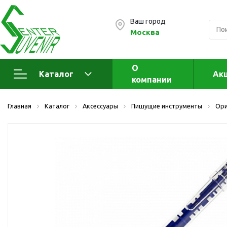
Ваш город
Москва
О
Каталог
Ак
компании
Электроника
А
Главная
Каталог
Аксессуары
Пишущие инструменты
Ори
Флеш накопители (промо)
А
а
OTG флешки
Деревянные флешки
Кожаные флешки
Металлические флешки
Флешки для нанесения
Подарочные наборы
Стеклянные флешки
Ж