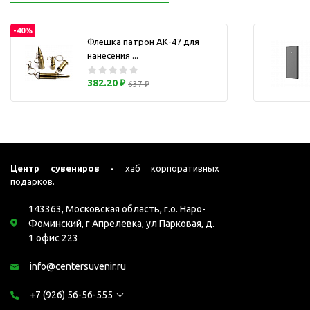
Перчатки для сенсорного
М
экрана
-40%
Подставки под
Флешка патрон АК-47 для
нанесения ...
мобильные телефоны
Стилусы
382.20 ₽
637 ₽
Усилители звука
Чехлы для планшетов
Чехлы для смартфонов
Весы
Центр сувениров -
хаб корпоративных
Мониторы
подарков.
Телевидение и кино
143363, Московская область, г.о. Наро-
О
Упаковка и аксессуары
Фоминский, г Апрелевка, ул Парковая, д.
Аксессуары для ПК
1 офис 223
Аксессуары для чистки
info@centersuvenir.ru
ПК
Веб-камеры
+7 (926) 56-56-555