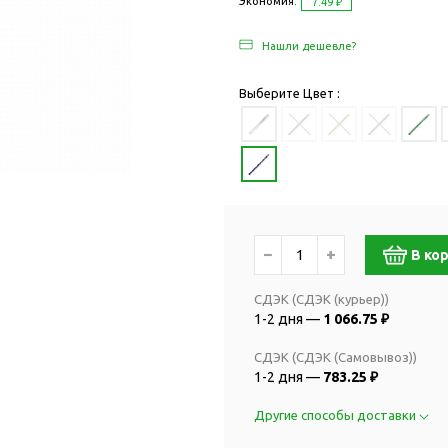
Дача и сад
Экономия:
7.49 ₽
Женские наборы
Для отдыха на
Нашли дешевле?
Женские портмоне
Для отдыха н
Зеркала
Для релаксац
Выберите Цвет :
Косметички
Для спа и сау
Крючки для сумок
Для творчеств
Маникюрные наборы
Игры
Платки
Пледы
Сумки женские
Для путешестви
−
+
В ко
Украшения
Аксессуары д
путешествий
Часы наручные женские
СДЭК (СДЭК (курьер))
Для активных
онты
1-2 дня —
1 066.75 ₽
путешествий
Дождевики
СДЭК (СДЭК (Самовывоз))
Для самолетов
Зонты-трости
1-2 дня —
783.25 ₽
Наборы для п
Наборы с зонтами
Другие способы доставки
Для спорта
Складные зонты