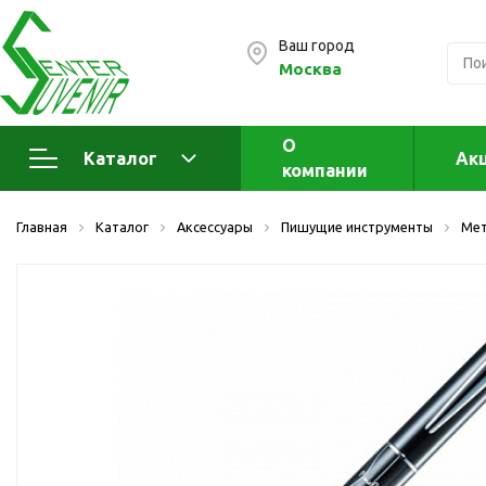
Ваш город
Москва
О
Каталог
Ак
компании
Электроника
А
Главная
Каталог
Аксессуары
Пишущие инструменты
Мет
Флеш накопители (промо)
А
а
OTG флешки
Деревянные флешки
Кожаные флешки
Металлические флешки
Флешки для нанесения
Подарочные наборы
Стеклянные флешки
Ж