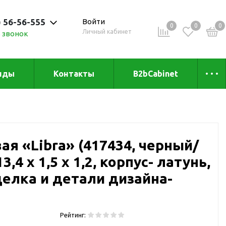
) 56-56-555
Войти
0
0
0
Личный кабинет
 звонок
 до 20:00
нды
Контакты
B2bCabinet
ыха и
Коллекции
«Зеленая» серия
Товары из бамбука
ая «Libra» (417434, черный/
Товары из
переработанных
,4 х 1,5 х 1,2, корпус- латунь,
материалов
и
делка и детали дизайна-
Товары из растительного
сырья
Товары для сублимации
Рейтинг:
Товары для удалённой