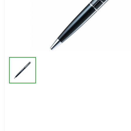
Флешки браслеты
Флешки визитки
Флешки ручки
Флешки с кристаллами
Зарядные устройства
(power bank)
Powerbank (промо)
Аккумуляторы
Molicel
Жесткие диски
Оперативная память (RAM)
З
Автомобильные зарядные
устройства для нанесения
Аксессуары для
мобильных
USB-переходники