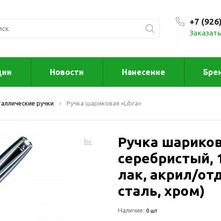
+7 (926
Заказать
С 9:00
ции
Новости
Нанесение
Бре
ксессуары
Для дома отд
аллические ручки
Ручка шариковая «Libra»
спорта
втомобильные
ксессуары
Для дома
Автомобильные наборы
Ручка шариков
Декор
Для кузова
Другое
серебристый, 13
Для салона
Инструменты 
лак, акрил/от
мультитулы
Многофункциональные
сталь, хром)
инструменты
Искусство
Фонари
Для отдыха
Наличие:
0 шт
енские аксессуары