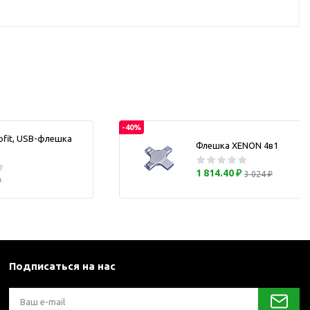
каны
и термосы
-40%
ofit, USB-флешка
Флешка XENON 4в1
1 814.40 ₽
3 024 ₽
₽
Подписаться на нас