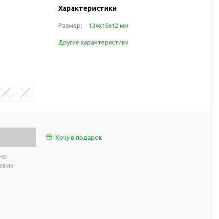
работы
Характеристики
 пляже
Обеденный перерыв
Размер:
134х15х12 мм
а природе
Организация рабочего
ии
Другие характеристики
места
ны
Перекус в рабочее время
а и хобби
Спорт в домашних
условиях
Товары для детей
Уютная атмосфера дома
й
Товары с поверхностью
ля
soft-touch
Хочу в подарок
Товары с подсветкой
но
логотипа
овия
 и поездов
утешествий