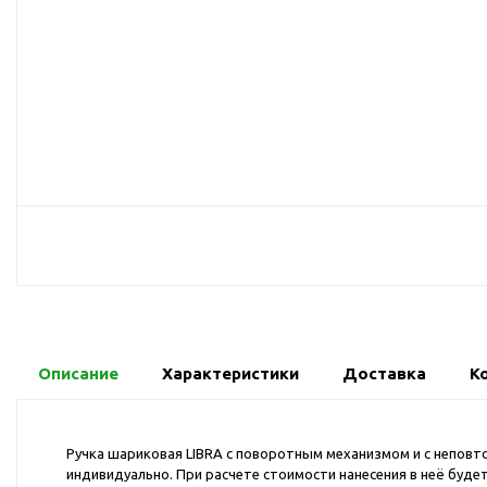
USB-хабы
Л
Аксессуары для селфи
Аудио сплиттеры
Держатели для
мобильных телефонов
Кабели для мобильных
телефонов
Кошельки-накладки для
мобильных телефонов
Линзы для телефона
Моноподы
Наборы мобильных
аксессуаров
Описание
Характеристики
Доставка
К
Настольные зарядные
устройства
Органайзеры для
Ручка шариковая LIBRA с поворотным механизмом и с неповт
проводов
индивидуально. При расчете стоимости нанесения в неё буде