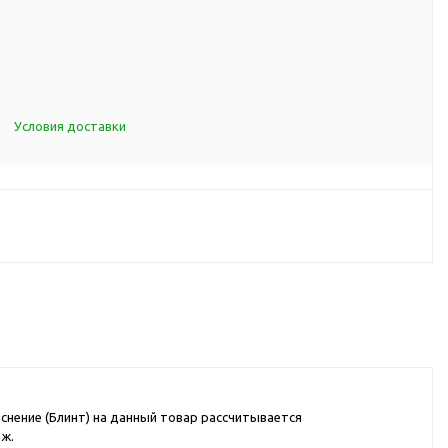
d Cup
итья
порта
ксессуары
Условия доставки
ов
я алкоголя
я вина
я кухни
я чая и
итья
снение (Блинт) на данный товар рассчитывается
аж.
ля еды