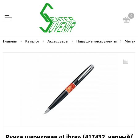
0
Главная
Каталог
Аксессуары
Пишущие инструменты
Металл
Ручка шариковая «Libra» (417432, черный/