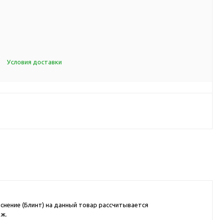
d Cup
итья
порта
ксессуары
Условия доставки
ов
я алкоголя
я вина
я кухни
я чая и
итья
снение (Блинт) на данный товар рассчитывается
аж.
ля еды