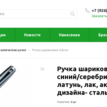
+7 (926
Заказать
С 9:00
ции
Новости
Нанесение
Бре
ксессуары
Для дома отд
аллические ручки
Ручка шариковая «Libra»
спорта
втомобильные
ксессуары
Для дома
Автомобильные наборы
Ручка шариков
Декор
Для кузова
Другое
синий/серебрист
Для салона
Инструменты 
латунь, лак, 
мультитулы
Многофункциональные
дизайна- сталь
инструменты
Искусство
Фонари
Для отдыха
Наличие:
0 шт
енские аксессуары