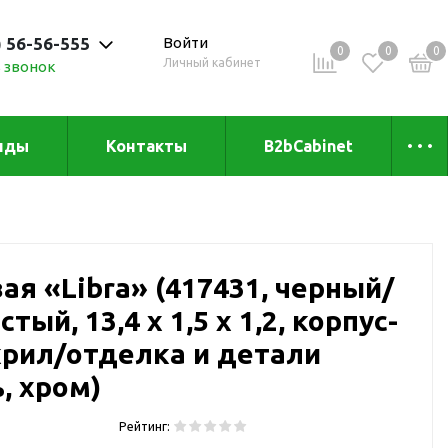
) 56-56-555
Войти
0
0
0
Личный кабинет
 звонок
 до 20:00
нды
Контакты
B2bCabinet
ыха и
Коллекции
«Зеленая» серия
Товары из бамбука
ая «Libra» (417431, черный/
Товары из
переработанных
ый, 13,4 х 1,5 х 1,2, корпус-
материалов
и
акрил/отделка и детали
Товары из растительного
, хром)
сырья
Товары для сублимации
Рейтинг:
Товары для удалённой