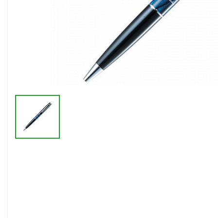
Флешки браслеты
Флешки визитки
Флешки ручки
Флешки с кристаллами
Зарядные устройства
(power bank)
Powerbank (промо)
Аккумуляторы
Molicel
Жесткие диски
Оперативная память (RAM)
З
Автомобильные зарядные
устройства для нанесения
Аксессуары для
мобильных
USB-переходники