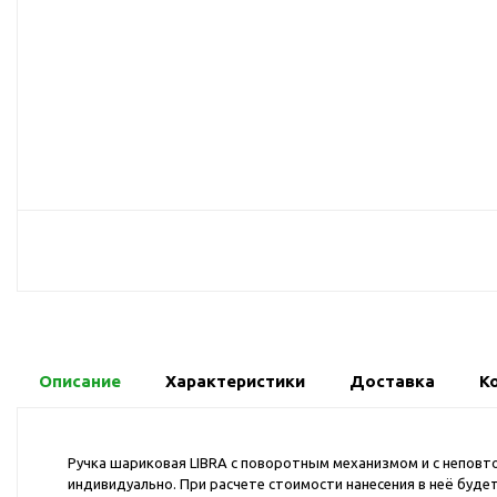
USB-хабы
Л
Аксессуары для селфи
Аудио сплиттеры
Держатели для
мобильных телефонов
Кабели для мобильных
телефонов
Кошельки-накладки для
мобильных телефонов
Линзы для телефона
Моноподы
Наборы мобильных
аксессуаров
Описание
Характеристики
Доставка
К
Настольные зарядные
устройства
Органайзеры для
Ручка шариковая LIBRA с поворотным механизмом и с неповт
проводов
индивидуально. При расчете стоимости нанесения в неё буде