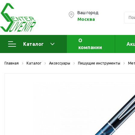
Ваш город
Москва
О
Каталог
Ак
компании
Электроника
А
Главная
Каталог
Аксессуары
Пишущие инструменты
Мет
Флеш накопители (промо)
А
а
OTG флешки
Деревянные флешки
Кожаные флешки
Металлические флешки
Флешки для нанесения
Подарочные наборы
Стеклянные флешки
Ж