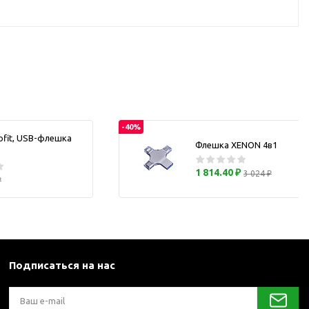
каны
и термосы
-40%
ofit, USB-флешка
Флешка XENON 4в1
1 814.40 ₽
3 024 ₽
₽
Подписаться на нас