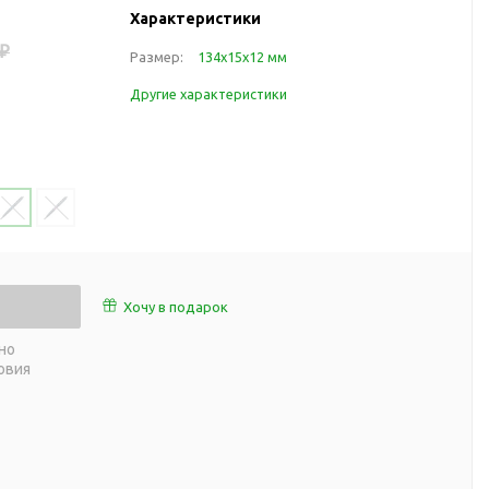
работы
Характеристики
 пляже
Обеденный перерыв
 ₽
Размер:
134х15х12 мм
а природе
Организация рабочего
ии
Другие характеристики
места
ны
Перекус в рабочее время
а и хобби
Спорт в домашних
условиях
Товары для детей
Уютная атмосфера дома
й
Товары с поверхностью
ля
soft-touch
Хочу в подарок
Товары с подсветкой
но
логотипа
овия
 и поездов
утешествий