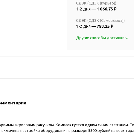
2018 FIFA Worl
СДЭК (СДЭК (курьер))
ичные аксессуары
Russia™
1-2 дня —
1 066.75 ₽
Аксессуары в русском
Емкости для п
стиле
СДЭК (СДЭК (Самовывоз))
Наборы для с
1-2 дня —
783.25 ₽
Аксессуары для одежды
Спортивные а
и обуви
Другие способы доставки
Товары для
Брелоки
болельщиков
Визитницы и ключницы
Товары для
Гигиенические средства
велосипедист
Для курения
Кухня и посуда
Значки
Аксессуары дл
Кошельки и монетницы
Аксессуары дл
Обложки для паспорта
Аксессуары дл
омментарии
Очки
Аксессуары дл
Религиозные подарки
кофе
Ремешки на шею
Емкости для п
оримым акриловым рисунком. Комплектуется одним синим стержнем. Ти
Таблетницы
т включена настройка оборудования в размере 5500 рублей на весь тир
Контейнеры д