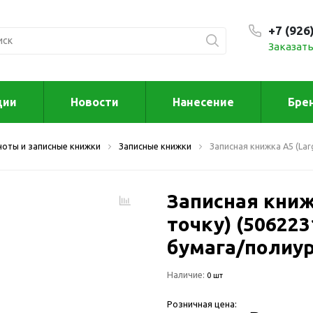
+7 (926
Заказать
С 9:00
ции
Новости
Нанесение
Бре
ксессуары
Для дома отд
ноты и записные книжки
Записные книжки
Записная книжка А5 (Large
спорта
втомобильные
ксессуары
Для дома
Автомобильные наборы
Записная книжк
Декор
Для кузова
Другое
точку) (5062231
Для салона
Инструменты 
бумага/полиур
мультитулы
Многофункциональные
инструменты
Искусство
Наличие:
0 шт
Фонари
Для отдыха
Розничная цена:
енские аксессуары