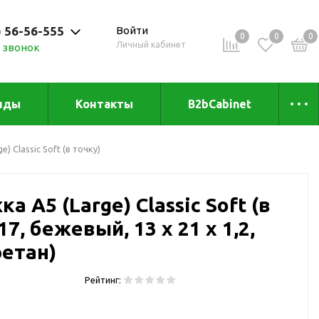
) 56-56-555
Войти
0
0
0
Личный кабинет
 звонок
 до 20:00
нды
Контакты
B2bCabinet
ыха и
Коллекции
) Classic Soft (в точку)
«Зеленая» серия
Товары из бамбука
а А5 (Large) Classic Soft (в
Товары из
переработанных
7, бежевый, 13 х 21 х 1,2,
материалов
и
етан)
Товары из растительного
сырья
Рейтинг:
Товары для сублимации
Товары для удалённой