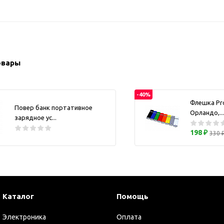
ужские аксессуары
Кружки и ста
Барсетки и несессеры
Посуда
Мужские наборы
Термокружки 
Наборы с визитницей
овары
Одежда
Органайзеры
Портмоне
-40%
Флешка Pr
Повер банк портативное
Хьюмидоры
Орландо,...
зарядное ус...
Часы наручные мужские
198 ₽
330 
Шкатулки для часов
фисные аксессуары
Блокноты и записные
книжки
Держатели для бейджа
Каталог
Помощь
Ежедневники
Электроника
Оплата
Канцелярские товары