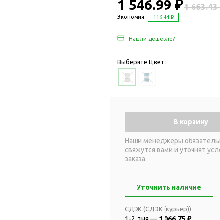
Дача и сад
1 546.99 ₽
1 663.43
Женские наборы
Для отдыха на
Экономия:
116.44 ₽
Женские портмоне
Для отдыха н
Нашли дешевле?
Зеркала
Для релаксац
Косметички
Для спа и сау
Выберите Цвет :
Крючки для сумок
Для творчеств
Маникюрные наборы
Игры
Платки
Пледы
Сумки женские
Для путешестви
В корзину
Украшения
Аксессуары д
путешествий
Часы наручные женские
Наши менеджеры обязатель
свяжутся вами и уточнят усл
Для активных
онты
заказа.
путешествий
Дождевики
Для самолетов
Зонты-трости
Уточнить наличие
Наборы для п
Наборы с зонтами
Для спорта
СДЭК (СДЭК (курьер))
Складные зонты
1-2 дня —
1 066.75 ₽