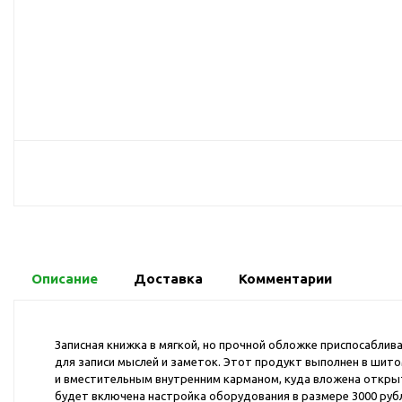
USB-хабы
Л
Аксессуары для селфи
Аудио сплиттеры
Держатели для
мобильных телефонов
Кабели для мобильных
телефонов
Кошельки-накладки для
мобильных телефонов
Линзы для телефона
Моноподы
Наборы мобильных
Описание
Доставка
Комментарии
аксессуаров
Настольные зарядные
устройства
Записная книжка в мягкой, но прочной обложке приспосаблив
для записи мыслей и заметок. Этот продукт выполнен в шитом
Органайзеры для
и вместительным внутренним карманом, куда вложена открытк
проводов
будет включена настройка оборудования в размере 3000 рубл