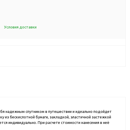
d Cup
итья
порта
Условия доставки
ксессуары
ов
я алкоголя
я вина
я кухни
я чая и
 тебя надежным спутником в путешествии и идеально подойдет
ку из бескислотной бумаги, закладкой, эластичной застежкой
итья
ется индивидуально. При расчете стоимости нанесения в неё
ля еды