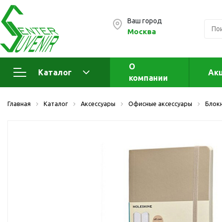
Ваш город
Москва
О
Каталог
Ак
компании
Электроника
А
Главная
Каталог
Аксессуары
Офисные аксессуары
Блок
Флеш накопители (промо)
А
а
OTG флешки
Деревянные флешки
Кожаные флешки
Металлические флешки
Флешки для нанесения
Подарочные наборы
Стеклянные флешки
Ж