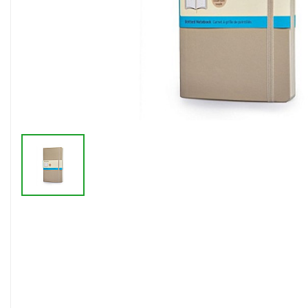
Флешки браслеты
Флешки визитки
Флешки ручки
Флешки с кристаллами
Зарядные устройства
(power bank)
Powerbank (промо)
Аккумуляторы
Molicel
Жесткие диски
Оперативная память (RAM)
З
Автомобильные зарядные
устройства для нанесения
Аксессуары для
мобильных
USB-переходники