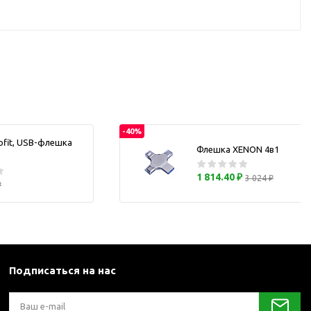
каны
и термосы
-40%
ofit, USB-флешка
Флешка XENON 4в1
1 814.40 ₽
3 024 ₽
₽
Подписаться на нас