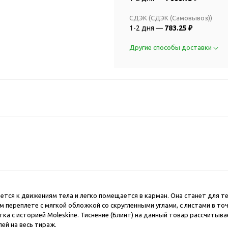
2018 FIFA Worl
ичные аксессуары
Russia™
СДЭК (СДЭК (Самовывоз))
Аксессуары в русском
Емкости для п
1-2 дня —
783.25 ₽
стиле
Наборы для с
Аксессуары для одежды
Другие способы доставки
Спортивные а
и обуви
Товары для
Брелоки
болельщиков
Визитницы и ключницы
Товары для
Гигиенические средства
велосипедист
Для курения
Кухня и посуда
Значки
Аксессуары дл
Кошельки и монетницы
Аксессуары дл
Обложки для паспорта
Аксессуары дл
Очки
Аксессуары дл
Религиозные подарки
кофе
ается к движениям тела и легко помещается в карман. Она станет для
 переплете с мягкой обложкой со скругленными углами, с листами в точ
Ремешки на шею
Емкости для п
а с историей Moleskine. Тиснение (Блинт) на данный товар рассчитыва
Таблетницы
Контейнеры д
ей на весь тираж.