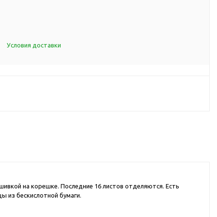
d Cup
итья
порта
Условия доставки
ксессуары
ов
я алкоголя
я вина
я кухни
я чая и
шивкой на корешке. Последние 16 листов отделяются. Есть
ы из бескислотной бумаги.
итья
ля еды