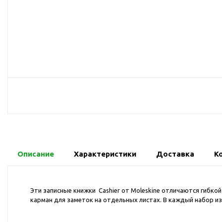
USB-хабы
Л
Аксессуары для селфи
Аудио сплиттеры
Держатели для
мобильных телефонов
Кабели для мобильных
телефонов
Кошельки-накладки для
мобильных телефонов
Линзы для телефона
Моноподы
Наборы мобильных
Описание
Характеристики
Доставка
К
аксессуаров
Настольные зарядные
устройства
Эти записные книжки Cashier от Moleskine отличаются гибко
карман для заметок на отдельных листах. В каждый набор из
Органайзеры для
проводов