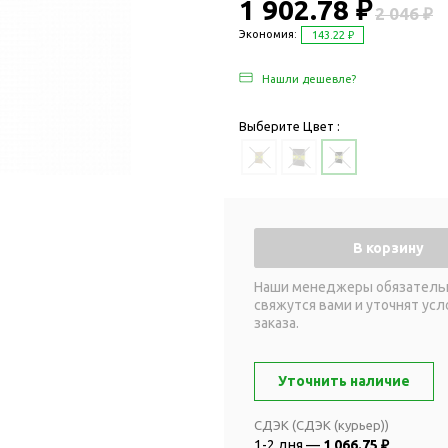
Дача и сад
1 902.78 ₽
2 046 ₽
Женские наборы
Для отдыха на
Экономия:
143.22 ₽
Женские портмоне
Для отдыха н
Нашли дешевле?
Зеркала
Для релаксац
Косметички
Для спа и сау
Выберите Цвет :
Крючки для сумок
Для творчеств
Маникюрные наборы
Игры
Платки
Пледы
Сумки женские
Для путешестви
В корзину
Украшения
Аксессуары д
путешествий
Часы наручные женские
Наши менеджеры обязатель
свяжутся вами и уточнят усл
Для активных
онты
заказа.
путешествий
Дождевики
Для самолетов
Зонты-трости
Уточнить наличие
Наборы для п
Наборы с зонтами
Для спорта
СДЭК (СДЭК (курьер))
Складные зонты
1-2 дня —
1 066.75 ₽