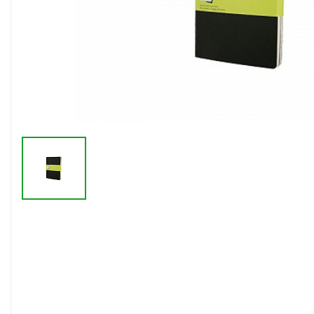
Флешки браслеты
Флешки визитки
Флешки ручки
Флешки с кристаллами
Зарядные устройства
(power bank)
Powerbank (промо)
Аккумуляторы
Molicel
Жесткие диски
Оперативная память (RAM)
З
Автомобильные зарядные
устройства для нанесения
Аксессуары для
мобильных
USB-переходники