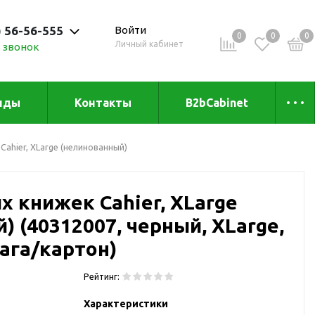
) 56-56-555
Войти
0
0
0
Личный кабинет
 звонок
 до 20:00
нды
Контакты
B2bCabinet
ыха и
Коллекции
Cahier, ХLarge (нелинованный)
«Зеленая» серия
Товары из бамбука
х книжек Cahier, ХLarge
Товары из
переработанных
) (40312007, черный, XLarge,
материалов
и
мага/картон)
Товары из растительного
сырья
Рейтинг:
Товары для сублимации
Характеристики
Товары для удалённой