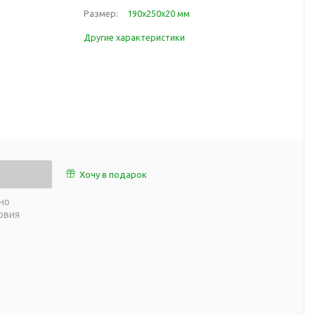
работы
Размер:
190х250х20 мм
 пляже
Обеденный перерыв
Другие характеристики
а природе
Организация рабочего
ии
места
ны
Перекус в рабочее время
а и хобби
Спорт в домашних
условиях
Товары для детей
Уютная атмосфера дома
й
Хочу в подарок
Товары с поверхностью
ля
soft-touch
но
овия
Товары с подсветкой
логотипа
 и поездов
утешествий