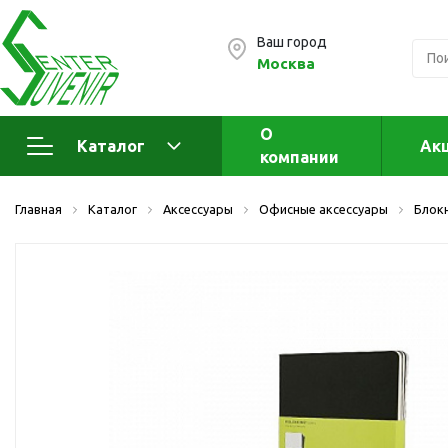
Ваш город
Москва
О
Каталог
Ак
компании
Электроника
А
Главная
Каталог
Аксессуары
Офисные аксессуары
Блок
Флеш накопители (промо)
А
а
OTG флешки
Деревянные флешки
Кожаные флешки
Металлические флешки
Флешки для нанесения
Подарочные наборы
Стеклянные флешки
Ж