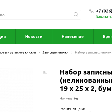
+7 (926
Заказать
С 9:00
ции
Новости
Нанесение
Бре
ксессуары
Для дома отд
ноты и записные книжки
Записные книжки
Набор записных книжек 
спорта
втомобильные
ксессуары
Для дома
Автомобильные наборы
Набор записны
Декор
Для кузова
Другое
(нелинованный
Для салона
Инструменты 
19 х 25 х 2, бу
мультитулы
Многофункциональные
инструменты
Искусство
Наличие:
0 шт
Фонари
Для отдыха
Розничная цена:
енские аксессуары