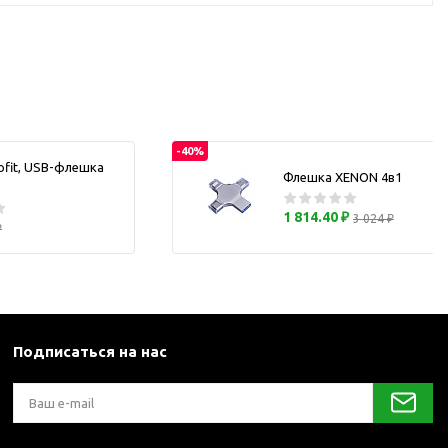
каны
и термосы
-40%
ofit, USB-флешка
Флешка XENON 4в1
1 814.40 ₽
3 024 ₽
₽
Подписаться на нас