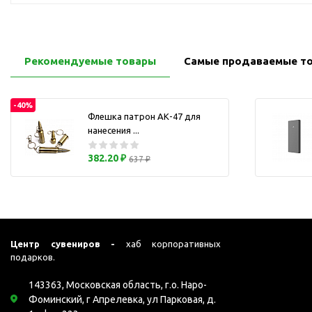
Перчатки для сенсорного
М
экрана
Подставки под
мобильные телефоны
Рекомендуемые товары
Самые продаваемые т
Стилусы
Усилители звука
-40%
Флешка патрон АК-47 для
Чехлы для планшетов
нанесения ...
Чехлы для смартфонов
382.20 ₽
Весы
637 ₽
Мониторы
Телевидение и кино
О
Упаковка и аксессуары
Аксессуары для ПК
Центр сувениров -
хаб корпоративных
подарков.
Аксессуары для чистки
ПК
143363, Московская область, г.о. Наро-
Веб-камеры
Фоминский, г Апрелевка, ул Парковая, д.