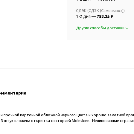
2018 FIFA Worl
ичные аксессуары
Russia™
СДЭК (СДЭК (Самовывоз))
Аксессуары в русском
Емкости для п
1-2 дня —
783.25 ₽
стиле
Наборы для с
Аксессуары для одежды
Другие способы доставки
Спортивные а
и обуви
Товары для
Брелоки
болельщиков
Визитницы и ключницы
Товары для
Гигиенические средства
велосипедист
Для курения
Кухня и посуда
Значки
Аксессуары дл
Кошельки и монетницы
Аксессуары дл
омментарии
Обложки для паспорта
Аксессуары дл
Очки
Аксессуары дл
Религиозные подарки
кофе
й и прочной картонной обложкой черного цвета и хорошо заметной про
 3 штук вложена открытка с историей Moleskine. Нелинованные страниц
Ремешки на шею
Емкости для п
Таблетницы
Контейнеры д