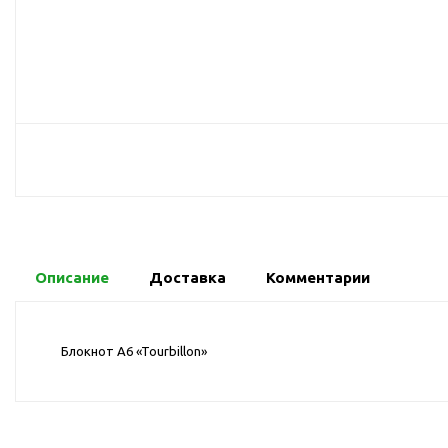
USB-хабы
Л
Аксессуары для селфи
Аудио сплиттеры
Держатели для
мобильных телефонов
Кабели для мобильных
телефонов
Кошельки-накладки для
мобильных телефонов
Линзы для телефона
Моноподы
Описание
Доставка
Комментарии
Наборы мобильных
аксессуаров
Блокнот A6 «Tourbillon»
Настольные зарядные
устройства
Органайзеры для
проводов