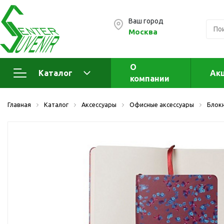
Ваш город
Москва
О
Каталог
Ак
компании
Электроника
А
Главная
Каталог
Аксессуары
Офисные аксессуары
Блок
Флеш накопители (промо)
А
а
OTG флешки
Деревянные флешки
Кожаные флешки
Металлические флешки
Флешки для нанесения
Подарочные наборы
Стеклянные флешки
Ж