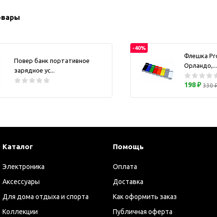
ужские аксессуары
Кружки и ста
овары
Барсетки и несессеры
Посуда
Мужские наборы
Термокружки 
-40%
Наборы с визитницей
Флешка Pr
Повер банк портативное
Одежда
Орландо,...
зарядное ус...
Органайзеры
198 ₽
330 
Портмоне
Хьюмидоры
Часы наручные мужские
Шкатулки для часов
Каталог
Помощь
фисные аксессуары
Блокноты и записные
Электроника
Оплата
книжки
Аксессуары
Доставка
Держатели для бейджа
Для дома отдыха и спорта
Как оформить заказ
Ежедневники
Коллекции
Публичная оферта
Канцелярские товары