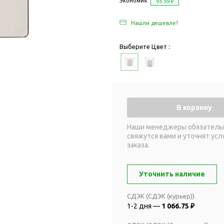
Дача и сад
Экономия:
93.59 ₽
Женские наборы
Для отдыха на
Нашли дешевле?
Женские портмоне
Для отдыха н
Зеркала
Для релаксац
Выберите Цвет :
Косметички
Для спа и сау
Крючки для сумок
Для творчеств
Маникюрные наборы
Игры
Платки
Пледы
В корзину
Сумки женские
Для путешестви
Наши менеджеры обязатель
Украшения
Аксессуары д
свяжутся вами и уточнят усл
путешествий
Часы наручные женские
заказа.
Для активных
онты
путешествий
Дождевики
Уточнить наличие
Для самолетов
Зонты-трости
Наборы для п
СДЭК (СДЭК (курьер))
Наборы с зонтами
1-2 дня —
1 066.75 ₽
Для спорта
Складные зонты