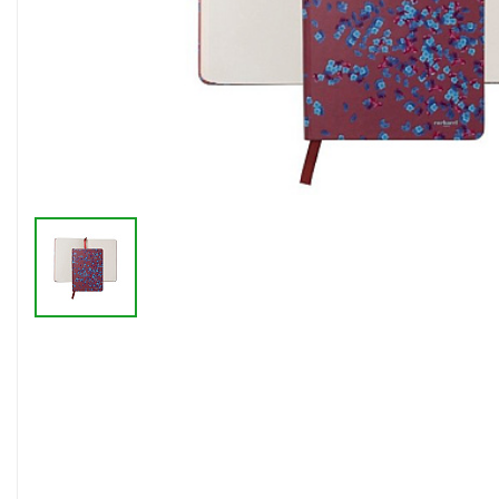
Флешки браслеты
Флешки визитки
Флешки ручки
Флешки с кристаллами
Зарядные устройства
(power bank)
Powerbank (промо)
Аккумуляторы
Molicel
Жесткие диски
Оперативная память (RAM)
З
Автомобильные зарядные
устройства для нанесения
Аксессуары для
мобильных
USB-переходники