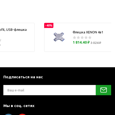
каны
и термосы
-40%
ofit, USB-флешка
Флешка XENON 4в1
1 814.40 ₽
3 024 ₽
₽
Подписаться на нас
Мы в соц. сетях