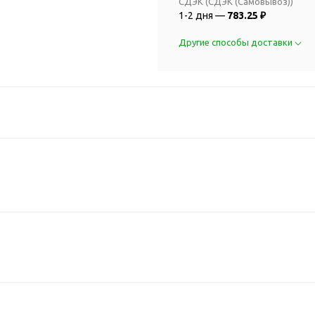
2018 FIFA Worl
СДЭК (СДЭК (Самовывоз))
ичные аксессуары
1-2 дня —
783.25 ₽
Russia™
Аксессуары в русском
Емкости для п
Другие способы доставки
стиле
Наборы для с
Аксессуары для одежды
Спортивные а
и обуви
Товары для
Брелоки
болельщиков
Визитницы и ключницы
Товары для
Гигиенические средства
велосипедист
Для курения
Кухня и посуда
Значки
Аксессуары дл
Кошельки и монетницы
Аксессуары дл
Обложки для паспорта
Аксессуары дл
Очки
Аксессуары дл
Религиозные подарки
кофе
Ремешки на шею
Емкости для п
Таблетницы
Контейнеры д