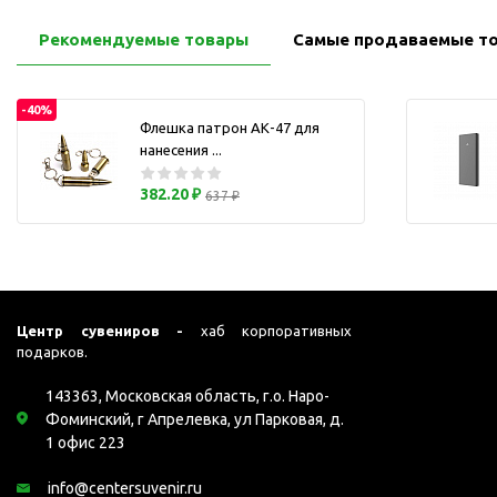
Перчатки для сенсорного
М
экрана
Рекомендуемые товары
Самые продаваемые т
Подставки под
мобильные телефоны
-40%
Стилусы
Флешка патрон АК-47 для
нанесения ...
Усилители звука
Чехлы для планшетов
382.20 ₽
637 ₽
Чехлы для смартфонов
Весы
Мониторы
Телевидение и кино
Центр сувениров -
хаб корпоративных
О
Упаковка и аксессуары
подарков.
Аксессуары для ПК
143363, Московская область, г.о. Наро-
Аксессуары для чистки
Фоминский, г Апрелевка, ул Парковая, д.
ПК
1 офис 223
Веб-камеры
info@centersuvenir.ru