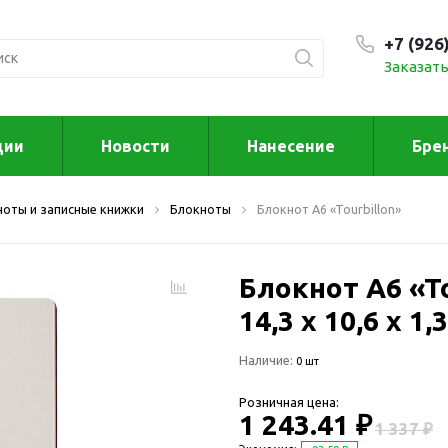
+7 (926
Заказать
С 9:00
ции
Новости
Нанесение
Бре
ксессуары
Для дома отд
ноты и записные книжки
Блокноты
Блокнот A6 «Tourbillon»
спорта
втомобильные
ксессуары
Для дома
Автомобильные наборы
Блокнот A6 «To
Декор
Для кузова
Другое
14,3 x 10,6 x 1,
Для салона
Инструменты 
Наличие:
мультитулы
0 шт
Многофункциональные
инструменты
Искусство
Розничная цена:
Фонари
1 243.41 ₽
Для отдыха
1 337 ₽
енские аксессуары