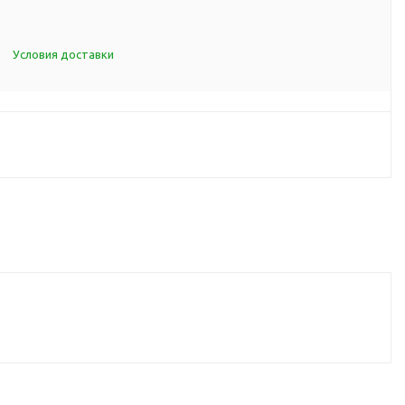
d Cup
итья
Условия доставки
порта
ксессуары
ов
я алкоголя
я вина
я кухни
я чая и
итья
ля еды