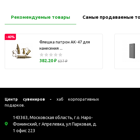
Перчатки для сенсорного
М
экрана
Рекомендуемые товары
Самые продаваемые т
Подставки под
мобильные телефоны
Стилусы
-40%
Флешка патрон АК-47 для
Усилители звука
нанесения ...
Чехлы для планшетов
382.20 ₽
637 ₽
Чехлы для смартфонов
Весы
Мониторы
Телевидение и кино
О
Упаковка и аксессуары
Центр сувениров -
хаб корпоративных
подарков.
Аксессуары для ПК
Аксессуары для чистки
143363, Московская область, г.о. Наро-
ПК
Фоминский, г Апрелевка, ул Парковая, д.
1 офис 223
Веб-камеры