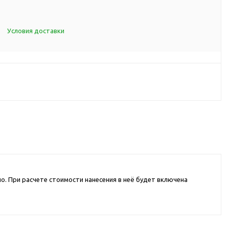
d Cup
итья
Условия доставки
порта
ксессуары
ов
я алкоголя
я вина
я кухни
но. При расчете стоимости нанесения в неё будет включена
я чая и
итья
ля еды