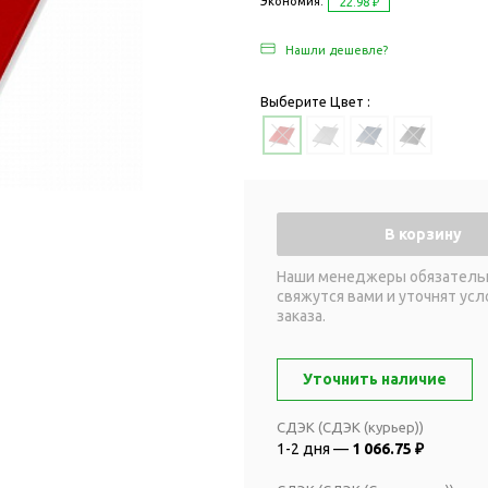
Дача и сад
Экономия:
22.98 ₽
Женские наборы
Для отдыха на
Нашли дешевле?
Женские портмоне
Для отдыха н
Зеркала
Для релаксац
Выберите Цвет :
Косметички
Для спа и сау
Крючки для сумок
Для творчеств
Маникюрные наборы
Игры
Платки
Пледы
В корзину
Сумки женские
Для путешестви
Наши менеджеры обязатель
Украшения
Аксессуары д
свяжутся вами и уточнят усл
путешествий
Часы наручные женские
заказа.
Для активных
онты
путешествий
Дождевики
Уточнить наличие
Для самолетов
Зонты-трости
Наборы для п
СДЭК (СДЭК (курьер))
Наборы с зонтами
1-2 дня —
1 066.75 ₽
Для спорта
Складные зонты