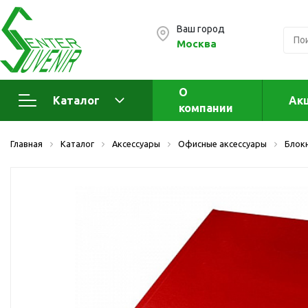
Ваш город
Москва
О
Каталог
Ак
компании
Электроника
А
Главная
Каталог
Аксессуары
Офисные аксессуары
Блок
Флеш накопители (промо)
А
а
OTG флешки
Деревянные флешки
Кожаные флешки
Металлические флешки
Флешки для нанесения
Подарочные наборы
Стеклянные флешки
Ж