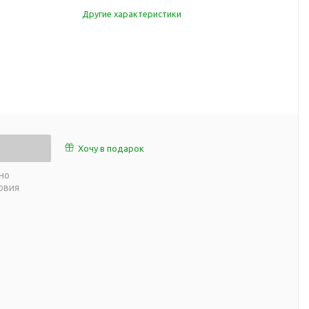
работы
Другие характеристики
 пляже
Обеденный перерыв
а природе
Организация рабочего
ии
места
ны
Перекус в рабочее время
а и хобби
Спорт в домашних
условиях
Товары для детей
Хочу в подарок
Уютная атмосфера дома
й
но
Товары с поверхностью
ля
овия
soft-touch
Товары с подсветкой
логотипа
 и поездов
утешествий