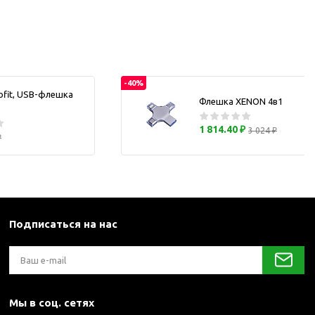
каны
и термосы
-40%
ofit, USB-флешка
Флешка XENON 4в1
1 814.40 ₽
3 024 ₽
₽
Подписаться на нас
Мы в соц. сетях