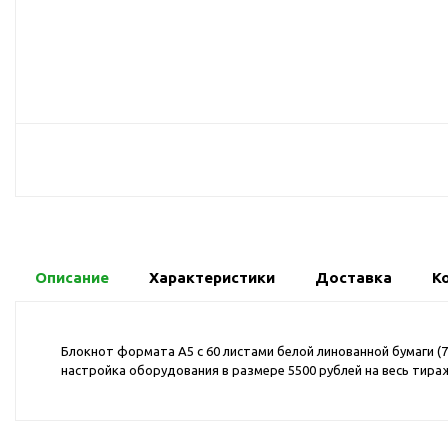
USB-хабы
Л
Аксессуары для селфи
Аудио сплиттеры
Держатели для
мобильных телефонов
Кабели для мобильных
телефонов
Кошельки-накладки для
мобильных телефонов
Линзы для телефона
Моноподы
Описание
Характеристики
Доставка
К
Наборы мобильных
аксессуаров
Блокнот формата A5 с 60 листами белой линованной бумаги (7
Настольные зарядные
настройка оборудования в размере 5500 рублей на весь тира
устройства
Органайзеры для
проводов