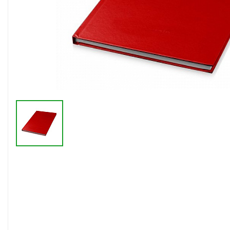
Флешки браслеты
Флешки визитки
Флешки ручки
Флешки с кристаллами
Зарядные устройства
(power bank)
Powerbank (промо)
Аккумуляторы
Molicel
Жесткие диски
Оперативная память (RAM)
З
Автомобильные зарядные
устройства для нанесения
Аксессуары для
мобильных
USB-переходники