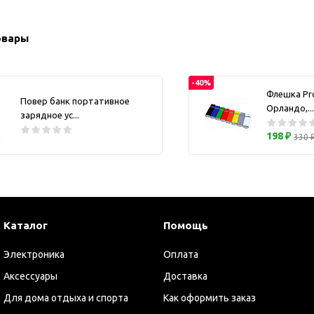
ужские аксессуары
Кружки и ста
Барсетки и несессеры
Посуда
овары
Мужские наборы
Термокружки 
Наборы с визитницей
-40%
Одежда
Флешка Pr
Повер банк портативное
Орландо,...
Органайзеры
зарядное ус...
Портмоне
198 ₽
330 
Хьюмидоры
Часы наручные мужские
Шкатулки для часов
фисные аксессуары
Каталог
Помощь
Блокноты и записные
книжки
Электроника
Оплата
Держатели для бейджа
Аксессуары
Доставка
Ежедневники
Для дома отдыха и спорта
Как оформить заказ
Канцелярские товары