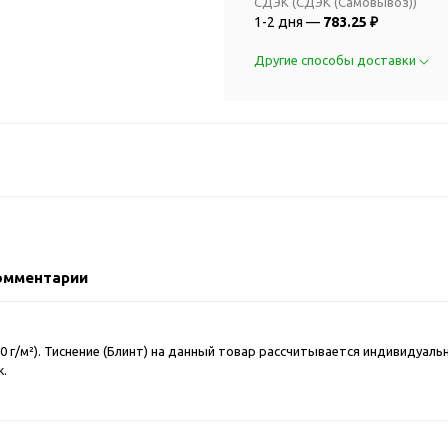
2018 FIFA Worl
СДЭК (СДЭК (Самовывоз))
ичные аксессуары
1-2 дня —
783.25 ₽
Russia™
Аксессуары в русском
Емкости для п
Другие способы доставки
стиле
Наборы для с
Аксессуары для одежды
Спортивные а
и обуви
Товары для
Брелоки
болельщиков
Визитницы и ключницы
Товары для
Гигиенические средства
велосипедист
Для курения
Кухня и посуда
Значки
Аксессуары дл
омментарии
Кошельки и монетницы
Аксессуары дл
Обложки для паспорта
Аксессуары дл
Очки
0 г/м²). Тиснение (Блинт) на данный товар рассчитывается индивидуаль
Аксессуары дл
ж.
Религиозные подарки
кофе
Ремешки на шею
Емкости для п
Таблетницы
Контейнеры д