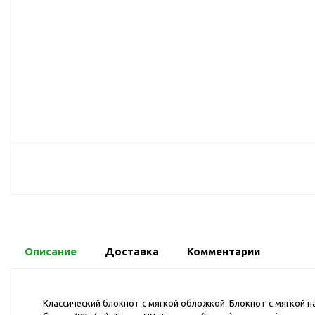
USB-хабы
Л
Аксессуары для селфи
Аудио сплиттеры
Держатели для
мобильных телефонов
Кабели для мобильных
телефонов
Кошельки-накладки для
мобильных телефонов
Линзы для телефона
Моноподы
Наборы мобильных
аксессуаров
Настольные зарядные
Описание
Доставка
Комментарии
устройства
Органайзеры для
проводов
Классический блокнот с мягкой обложкой. Блокнот с мягкой 