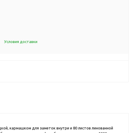
d Cup
итья
порта
ксессуары
Условия доставки
ов
я алкоголя
я вина
я кухни
я чая и
итья
адкой, кармашком для заметок внутри и 80 листов линованной
ля еды