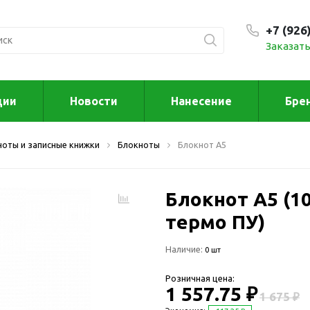
+7 (926
Заказать
С 9:00
ции
Новости
Нанесение
Бре
ксессуары
Для дома отд
ноты и записные книжки
Блокноты
Блокнот А5
спорта
втомобильные
ксессуары
Для дома
Автомобильные наборы
Блокнот А5 (10
Декор
Для кузова
Другое
термо ПУ)
Для салона
Инструменты 
Наличие:
мультитулы
0 шт
Многофункциональные
инструменты
Искусство
Розничная цена:
Фонари
1 557.75 ₽
Для отдыха
1 675 ₽
енские аксессуары