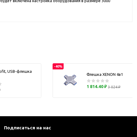
её будет включена настройка оборудования в размере 3000
каны
и термосы
-40%
ofit, USB-флешка
Флешка XENON 4в1
1 814.40 ₽
3 024 ₽
₽
Подписаться на нас