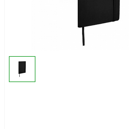
Флешки браслеты
Флешки визитки
Флешки ручки
Флешки с кристаллами
Зарядные устройства
(power bank)
Powerbank (промо)
Аккумуляторы
Molicel
Жесткие диски
Оперативная память (RAM)
З
Автомобильные зарядные
устройства для нанесения
Аксессуары для
мобильных
USB-переходники