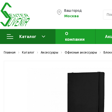
Ваш город
Москва
О
Каталог
Ак
компании
Электроника
А
Главная
Каталог
Аксессуары
Офисные аксессуары
Блок
Флеш накопители (промо)
А
а
OTG флешки
Деревянные флешки
Кожаные флешки
Металлические флешки
Флешки для нанесения
Подарочные наборы
Стеклянные флешки
Ж