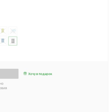
работы
 пляже
Обеденный перерыв
а природе
Организация рабочего
ии
места
ны
Перекус в рабочее время
а и хобби
Спорт в домашних
условиях
Товары для детей
Уютная атмосфера дома
й
Товары с поверхностью
ля
soft-touch
Хочу в подарок
Товары с подсветкой
логотипа
но
овия
 и поездов
утешествий