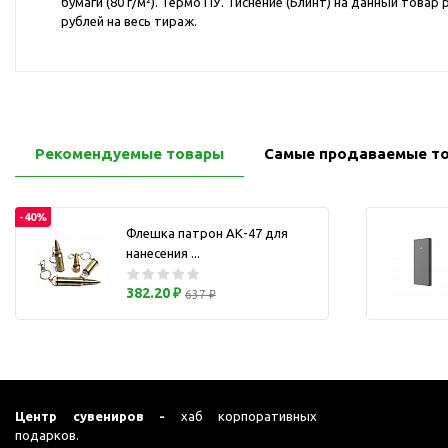
бумаги (80 г/м²). Термо ПУ. Тиснение (Блинт) на данный тов
Перчатки для сенсорного
М
рублей на весь тираж.
экрана
Подставки под
мобильные телефоны
Стилусы
Усилители звука
Рекомендуемые товары
Самые продаваемые т
Чехлы для планшетов
Чехлы для смартфонов
-40%
Весы
Флешка патрон АК-47 для
нанесения ...
Мониторы
Телевидение и кино
382.20 ₽
637 ₽
О
Упаковка и аксессуары
Аксессуары для ПК
Аксессуары для чистки
ПК
Центр сувениров -
хаб корпоративных
Веб-камеры
подарков.