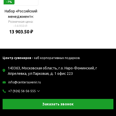
-7%
Набор «Российский
менеджмент»:
визитница, ручка
Розничная цена:
14 950 ₽
шариковая
13 903.50 ₽
Центр сувениров -
хаб корпоративных подарков.
143363, Московская область, г.о. Наро-Фоминский, г
Апрелевка, ул Парковая, д. 1 офис 223
info@centersuvenir.ru
+7 (926) 56-56-555
Заказать звонок