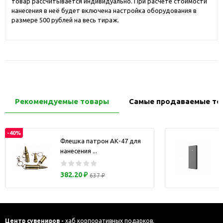
товар рассчитывается индивидуально. При расчете стоимости
нанесения в неё будет включена настройка оборудования в
размере 500 рублей на весь тираж.
Рекомендуемые товары
Самые продаваемые то
-40%
Флешка патрон АК-47 для
нанесения ...
з
382.20 ₽
637 ₽
Центр сувениров -
хаб корпоративных подарков.