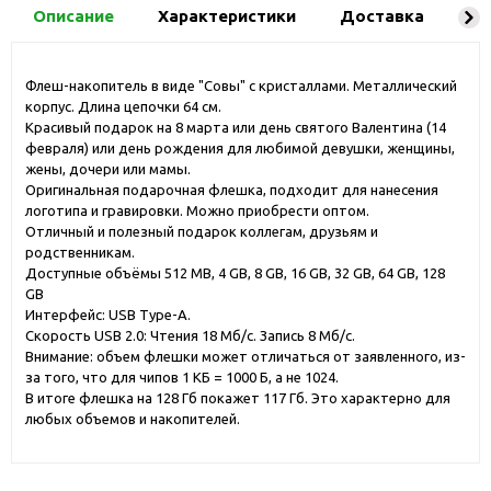
Описание
Характеристики
Доставка
Ко
Флеш-накопитель в виде "Совы" с кристаллами. Металлический
корпус. Длина цепочки 64 см.
Красивый подарок на 8 марта или день святого Валентина (14
февраля) или день рождения для любимой девушки, женщины,
жены, дочери или мамы.
Оригинальная подарочная флешка, подходит для нанесения
логотипа и гравировки. Можно приобрести оптом.
Отличный и полезный подарок коллегам, друзьям и
родственникам.
Доступные объёмы 512 MB, 4 GB, 8 GB, 16 GB, 32 GB, 64 GB, 128
GB
Интерфейс: USB Type-A.
Скорость USB 2.0: Чтения 18 Мб/с. Запись 8 Мб/с.
Внимание: объем флешки может отличаться от заявленного, из-
за того, что для чипов 1 КБ = 1000 Б, а не 1024.
В итоге флешка на 128 Гб покажет 117 Гб. Это характерно для
любых объемов и накопителей.