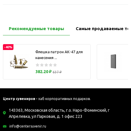
Рекомендуемые товары
Самые продаваемые то
-40%
Флешка патрон АК-47 для
нанесения ...
з
382.20 ₽
637 ₽
Центр сувениров -
хаб корпоративных подарков.
143363, Московская область, г.о. Наро-Фоминский, г
Апрелевка, ул Парковая, д. 1 офис 223
info@centersuvenir.ru