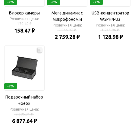
-7%
-7%
-7%
Блокер камеры
Мега динамик с
USB-концентратор
Розничная цена:
микрофоном и
W5PH4-U3
170.40 ₽
Розничная цена:
Bluetooth®
Розничная цена:
158.47 ₽
2 966.97 ₽
1 213.96 ₽
2 759.28 ₽
1 128.98 ₽
-7%
Подарочный набор
«Geo»
Розничная цена:
7 395.31 ₽
6 877.64 ₽