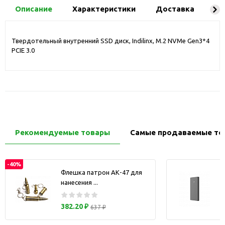
Описание
Характеристики
Доставка
Ко
Твердотельный внутренний SSD диск, Indilinx, M.2 NVMe Gen3*4
PCIE 3.0
Рекомендуемые товары
Самые продаваемые то
-40%
Флешка патрон АК-47 для
нанесения ...
з
382.20 ₽
637 ₽